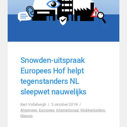
Snowden-uitspraak
Europees Hof helpt
tegenstanders NL
sleepwet nauwelijks
Bart Vollebergh
5 oktober 2018
Algemeen
,
Europees
,
Internationaal
,
Klokkenluiders
,
Nieuws