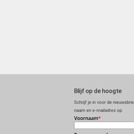
Blijf op de hoogte
Schrijf je in voor de nieuwsbri
naam en e-mailadres op: