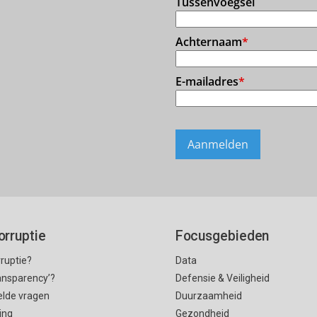
orruptie
Focusgebieden
rruptie?
Data
ransparency’?
Defensie & Veiligheid
elde vragen
Duurzaamheid
ing
Gezondheid