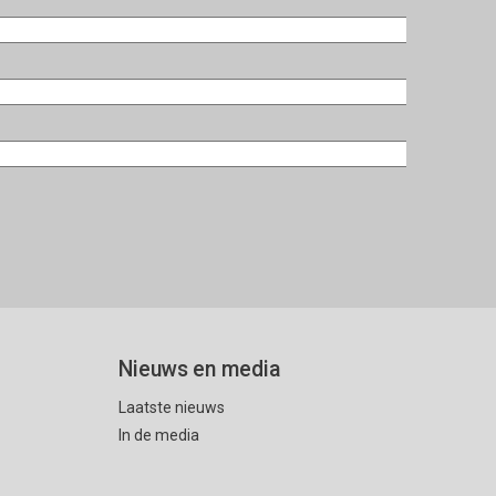
Nieuws en media
Laatste nieuws
In de media