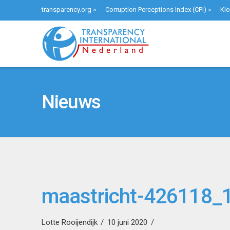
transparency.org
»
Corruption Perceptions Index (CPI)
»
Klo
Nieuws
maastricht-426118_
Lotte Rooijendijk
10 juni 2020