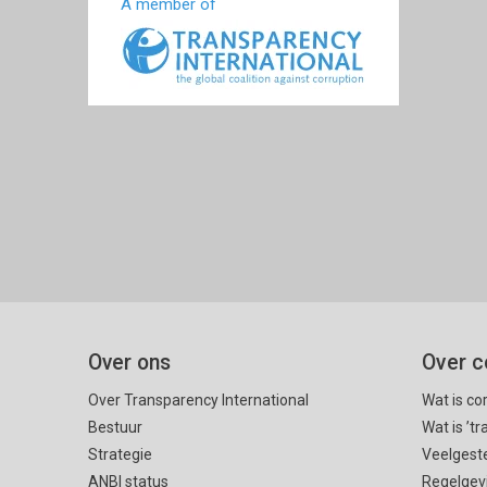
A member of
Over ons
Over c
Over Transparency International
Wat is co
Bestuur
Wat is ’t
Strategie
Veelgest
ANBI status
Regelgev