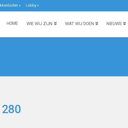
kkenluiden
»
Lobby
»
HOME
WIE WIJ ZIJN
WAT WIJ DOEN
NIEUWS
1280