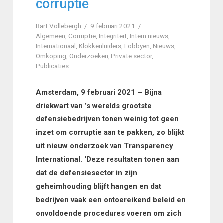
corruptie
Bart Vollebergh
9 februari 2021
Algemeen
,
Corruptie
,
Integriteit
,
Intern nieuws
,
Internationaal
,
Klokkenluiders
,
Lobbyen
,
Nieuws
,
Omkoping
,
Onderzoeken
,
Private sector
,
Publicaties
Amsterdam, 9 februari 2021 – Bijna
driekwart van ’s werelds grootste
defensiebedrijven tonen weinig tot geen
inzet om corruptie aan te pakken, zo blijkt
uit nieuw onderzoek van Transparency
International. ‘Deze resultaten tonen aan
dat de defensiesector in zijn
geheimhouding blijft hangen en dat
bedrijven vaak een ontoereikend beleid en
onvoldoende procedures voeren om zich