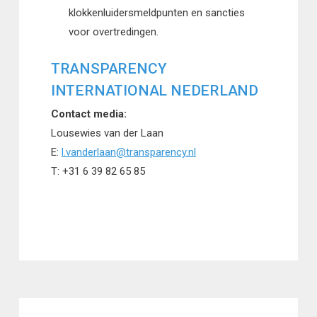
klokkenluidersmeldpunten en sancties
voor overtredingen.
TRANSPARENCY
INTERNATIONAL NEDERLAND
Contact media:
Lousewies van der Laan
E:
l.vanderlaan@transparency.nl
T: +31 6 39 82 65 85