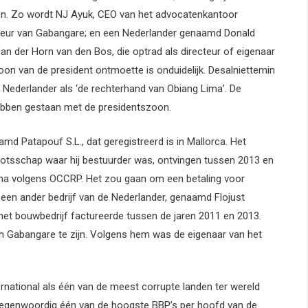
jken. Zo wordt NJ Ayuk, CEO van het advocatenkantoor
teur van Gabangare; en een Nederlander genaamd Donald
 der Horn van den Bos, die optrad als directeur of eigenaar
oon van de president ontmoette is onduidelijk. Desalniettemin
Nederlander als ‘de rechterhand van Obiang Lima’. De
 hebben gestaan met de presidentszoon.
md Patapouf S.L., dat geregistreerd is in Mallorca. Het
otsschap waar hij bestuurder was, ontvingen tussen 2013 en
a volgens OCCRP. Het zou gaan om een betaling voor
een ander bedrijf van de Nederlander, genaamd Flojust
het bouwbedrijf factureerde tussen de jaren 2011 en 2013.
 Gabangare te zijn. Volgens hem was de eigenaar van het
rnational als één van de meest corrupte landen ter wereld
 tegenwoordig één van de hoogste BBP’s per hoofd van de