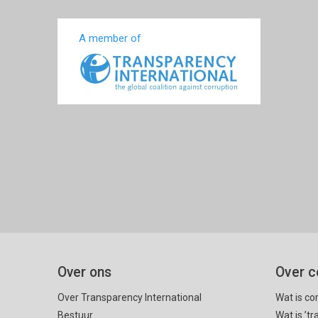
A member of
Over ons
Over c
Over Transparency International
Wat is co
Bestuur
Wat is ’t