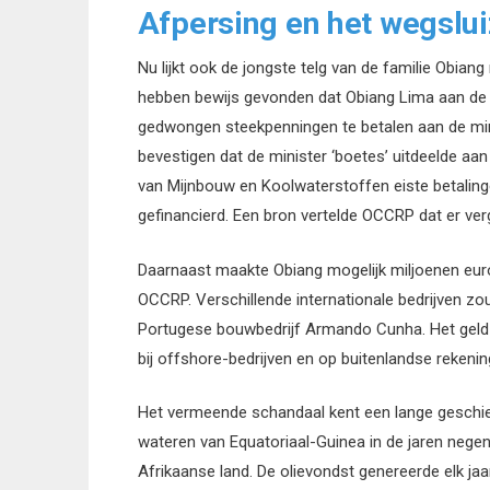
Afpersing en het wegslui
Nu lijkt ook de jongste telg van de familie Obiang
hebben bewijs gevonden dat Obiang Lima aan de af
gedwongen steekpenningen te betalen aan de mini
bevestigen dat de minister ‘boetes’ uitdeelde aan 
van Mijnbouw en Koolwaterstoffen eiste betalin
gefinancierd. Een bron vertelde OCCRP dat er verge
Daarnaast maakte Obiang mogelijk miljoenen eur
OCCRP. Verschillende internationale bedrijven zo
Portugese bouwbedrijf Armando Cunha. Het geld z
bij offshore-bedrijven en op buitenlandse reken
Het vermeende schandaal kent een lange geschiede
wateren van Equatoriaal-Guinea in de jaren negen
Afrikaanse land. De olievondst genereerde elk ja