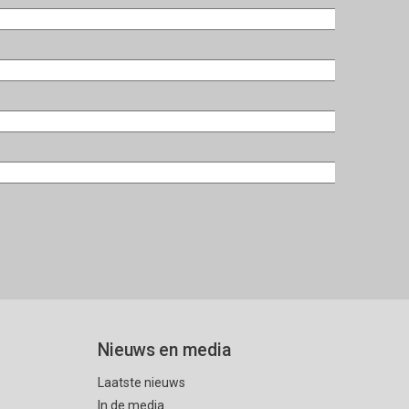
Nieuws en media
Laatste nieuws
In de media