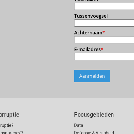
orruptie
Focusgebieden
rruptie?
Data
ransparency’?
Defensie & Veiligheid