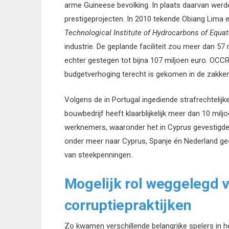
arme Guineese bevolking. In plaats daarvan werd
prestigeprojecten. In 2010 tekende Obiang Lima 
Technological Institute of Hydrocarbons of Equa
industrie. De geplande faciliteit zou meer dan 5
echter gestegen tot bijna 107 miljoen euro. OCCRP
budgetverhoging terecht is gekomen in de zakke
Volgens de in Portugal ingediende strafrechtelij
bouwbedrijf heeft klaarblijkelijk meer dan 10 mil
werknemers, waaronder het in Cyprus gevestigde
onder meer naar Cyprus, Spanje én Nederland ges
van steekpenningen.
Mogelijk rol weggelegd 
corruptiepraktijken
Zo kwamen verschillende belangrijke spelers in h