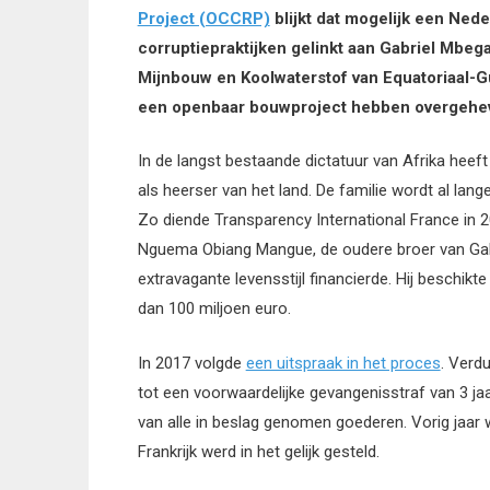
Project (OCCRP)
blijkt dat mogelijk een Ned
corruptiepraktijken gelinkt aan Gabriel Mbeg
Mijnbouw en Koolwaterstof van Equatoriaal-Gu
een openbaar bouwproject hebben overgehev
In de langst bestaande dictatuur van Afrika heef
als heerser van het land. De familie wordt al lang
Zo diende Transparency International France in 20
Nguema Obiang Mangue, de oudere broer van Gabr
extravagante levensstijl financierde. Hij beschik
dan 100 miljoen euro.
In 2017 volgde
een uitspraak in het proces
. Verd
tot een voorwaardelijke gevangenisstraf van 3 ja
van alle in beslag genomen goederen. Vorig jaar
Frankrijk werd in het gelijk gesteld.