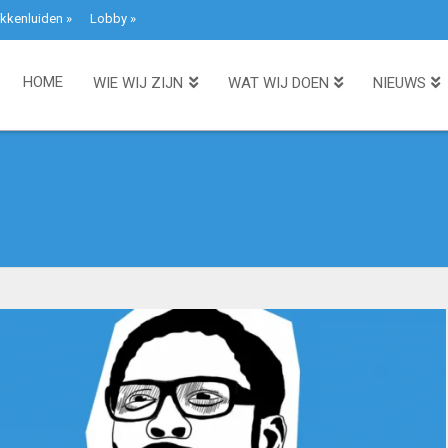
kkenluiden
»
Lobby
»
HOME
WIE WIJ ZIJN
WAT WIJ DOEN
NIEUWS