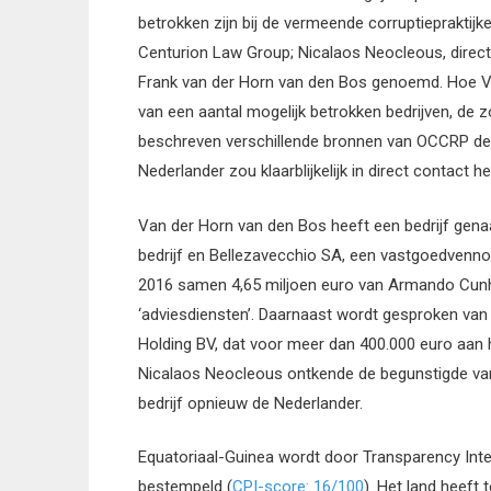
betrokken zijn bij de vermeende corruptieprakti
Centurion Law Group; Nicalaos Neocleous, direc
Frank van der Horn van den Bos genoemd. Hoe Van
van een aantal mogelijk betrokken bedrijven, de z
beschreven verschillende bronnen van OCCRP de 
Nederlander zou klaarblijkelijk in direct contact
Van der Horn van den Bos heeft een bedrijf genaa
bedrijf en Bellezavecchio SA, een vastgoedvenno
2016 samen 4,65 miljoen euro van Armando Cunh
‘adviesdiensten’. Daarnaast wordt gesproken van 
Holding BV, dat voor meer dan 400.000 euro aan 
Nicalaos Neocleous ontkende de begunstigde van
bedrijf opnieuw de Nederlander.
Equatoriaal-Guinea wordt door Transparency Inte
bestempeld (
CPI-score: 16/100
). Het land heeft