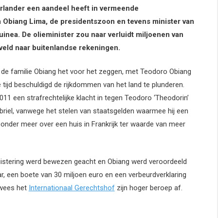
erlander een aandeel heeft in vermeende
a Obiang Lima, de presidentszoon en tevens minister van
inea. De olieminister zou naar verluidt miljoenen van
eld naar buitenlandse rekeningen.
t de familie Obiang het voor het zeggen, met Teodoro Obiang
e tijd beschuldigd de rijkdommen van het land te plunderen.
11 een strafrechtelijke klacht in tegen Teodoro ‘Theodorin’
iel, vanwege het stelen van staatsgelden waarmee hij een
te onder meer over een huis in Frankrijk ter waarde van meer
uistering werd bewezen geacht en Obiang werd veroordeeld
ar, een boete van 30 miljoen euro en een verbeurdverklaring
 wees het
Internationaal Gerechtshof
zijn hoger beroep af.