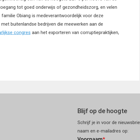
toegang tot goed onderwijs of gezondheidszorg, en velen
e familie Obiang is medeverantwoordelijk voor deze
g met buitenlandse bedrijven die meewerken aan de
arlijkse congres
aan het exporteren van corruptiepraktijken,
Blijf op de hoogte
Schrijf je in voor de nieuwsbri
naam en e-mailadres op: