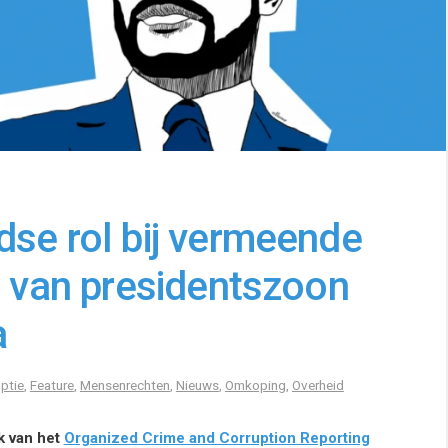
dse rol bij vermeende
n van presidentszoon
a
ptie
,
Feature
,
Mensenrechten
,
Nieuws
,
Omkoping
,
Overheid
k van het
Organized Crime and Corruption Reporting