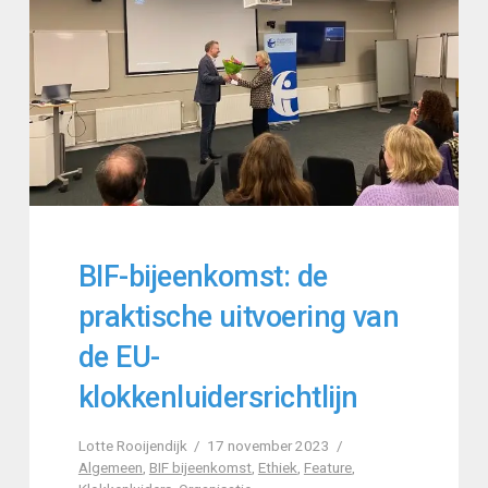
BIF-bijeenkomst: de
praktische uitvoering van
de EU-
klokkenluidersrichtlijn
Lotte Rooijendijk
17 november 2023
Algemeen
,
BIF bijeenkomst
,
Ethiek
,
Feature
,