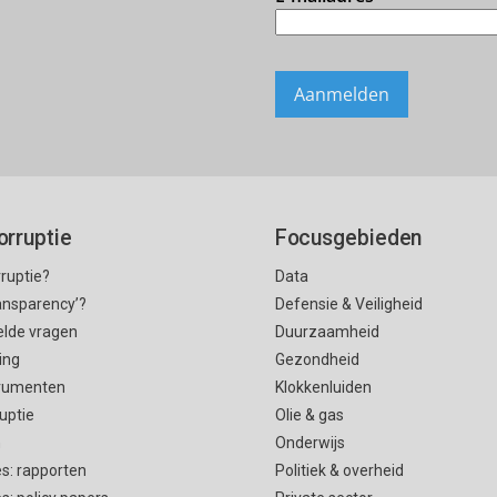
orruptie
Focusgebieden
rruptie?
Data
ransparency’?
Defensie & Veiligheid
elde vragen
Duurzaamheid
ing
Gezondheid
rumenten
Klokkenluiden
uptie
Olie & gas
n
Onderwijs
es: rapporten
Politiek & overheid