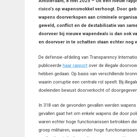
Amsterdam, 8 mei 2025 – Uit een nieuw rappor
risico’s op wapensmokkel verhoogt. Door geb
wapens doorverkopen aan criminele organisati
geweld, conflict en de destabilisatie van sam
doorvoer bij nieuwe wapendeals is dan ook va
en doorvoer in te schatten staan echter nog 
De defensie-afdeling van Transparency Internatio
publiceerde
haar rapport
over de illegale doorvo
hebben gedaan. Op basis van verschillende bron
waarin corruptie een centrale rol speelt. Bij ille
doeleinden bewust doorverkocht of doorgegeven
In 318 van de gevonden gevallen werden wapens d
gevallen gaat het om enkele wapens die door poli
waren echter hoge functionarissen betrokken di
groep militairen, waaronder hoge functionarissen,