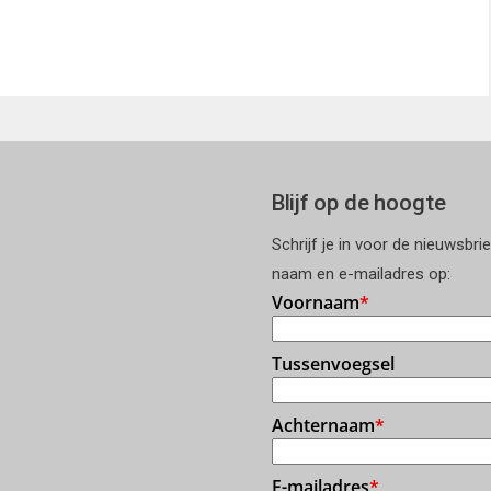
Blijf op de hoogte
Schrijf je in voor de nieuwsbri
naam en e-mailadres op: