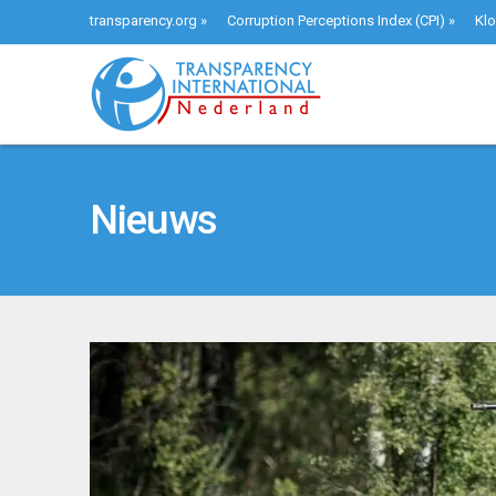
transparency.org
»
Corruption Perceptions Index (CPI)
»
Klo
Nieuws