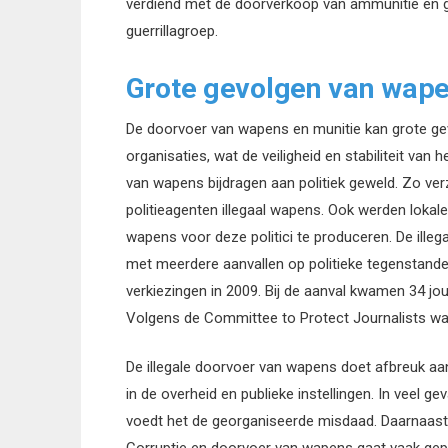
verdiend met de doorverkoop van ammunitie en g
guerrillagroep.
Grote gevolgen van wap
De doorvoer van wapens en munitie kan grote ge
organisaties, wat de veiligheid en stabiliteit van 
van wapens bijdragen aan politiek geweld. Zo verza
politieagenten illegaal wapens. Ook werden lok
wapens voor deze politici te produceren. De illeg
met meerdere aanvallen op politieke tegenstande
verkiezingen in 2009. Bij de aanval kwamen 34 jou
Volgens de Committee to Protect Journalists was 
De illegale doorvoer van wapens doet afbreuk a
in de overheid en publieke instellingen. In veel geva
voedt het de georganiseerde misdaad. Daarnaast