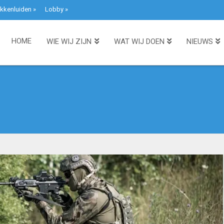
kkenluiden
»
Lobby
»
HOME
WIE WIJ ZIJN
WAT WIJ DOEN
NIEUWS