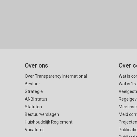
Over ons
Over c
Over Transparency International
Wat is co
Bestuur
Wat is ’t
Strategie
Veelgest
ANBI status
Regelgev
Statuten
Meetinst
Bestuurverslagen
Meld corr
Huishoudelijk Reglement
Projecte
Vacatures
Publicati