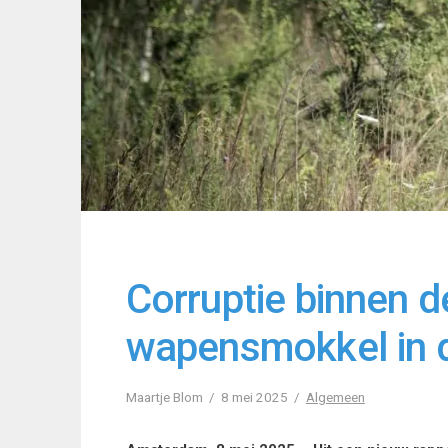
Corruptie binnen d
wapensmokkel in 
Maartje Blom
8 mei 2025
Algemeen