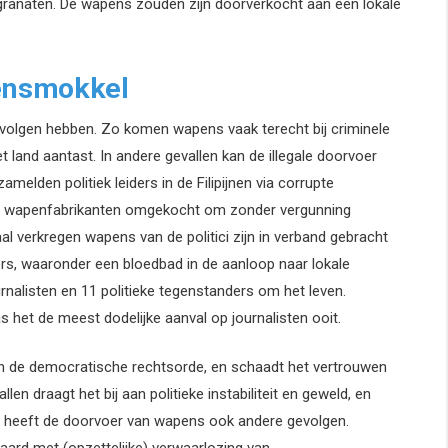
ranaten. De wapens zouden zijn doorverkocht aan een lokale
ensmokkel
volgen hebben. Zo komen wapens vaak terecht bij criminele
het land aantast. In andere gevallen kan de illegale doorvoer
melden politiek leiders in de Filipijnen via corrupte
ale wapenfabrikanten omgekocht om zonder vergunning
aal verkregen wapens van de politici zijn in verband gebracht
rs, waaronder een bloedbad in de aanloop naar lokale
rnalisten en 11 politieke tegenstanders om het leven.
het de meest dodelijke aanval op journalisten ooit.
an de democratische rechtsorde, en schaadt het vertrouwen
llen draagt het bij aan politieke instabiliteit en geweld, en
 heeft de doorvoer van wapens ook andere gevolgen.