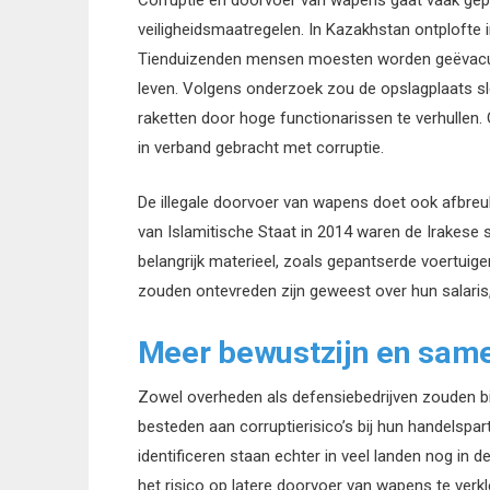
Corruptie en doorvoer van wapens gaat vaak gepa
veiligheidsmaatregelen. In Kazakhstan ontplofte 
Tienduizenden mensen moesten worden geëvacueer
leven. Volgens onderzoek zou de opslagplaats sl
raketten door hoge functionarissen te verhullen.
in verband gebracht met corruptie.
De illegale doorvoer van wapens doet ook afbreuk
van Islamitische Staat in 2014 waren de Irakese 
belangrijk materieel, zoals gepantserde voertui
zouden ontevreden zijn geweest over hun salaris,
Meer bewustzijn en sam
Zowel overheden als defensiebedrijven zouden b
besteden aan corruptierisico’s bij hun handelspa
identificeren staan echter in veel landen nog in
het risico op latere doorvoer van wapens te verk