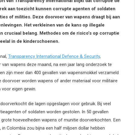
t van Transparency International blijkt dat corruptie de
rek aan toezicht kunnen corrupte agenten of soldaten
es of milities. Deze doorvoer van wapens draagt bij aan
enlevingen. Het verkleinen van de kans op illegale
n cruciaal belang. Methodes om de risico’s op corruptie
veelal in de kinderschoenen.
nal,
Transparency International Defence & Security
,
er van wapens deze maand, na een jaar lang onderzoek te
nen zijn meer dan 400 gevallen van wapensmokkel verzameld
gale doorvoer worden wapens of ander materiaal voor militaire
 voor eigen gewin.
oorverkocht die lagen opgeslagen voor gebruik. Bij veel
tieagenten of soldaten worden gestolen. In 50 gevallen
e grote hoeveelheden wapens of munitie doorverkochten
.
Een
 in Colombia zou bijna een half miljoen dollar hebben