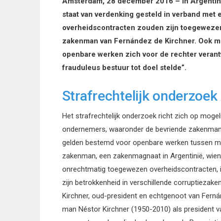
Amsterdam, 28 december 2016 – In Argentinië
staat van verdenking gesteld in verband met 
overheidscontracten zouden zijn toegewezen.
zakenman van Fernández de Kirchner. Ook mo
openbare werken zich voor de rechter veran
frauduleus bestuur tot doel stelde”.
Strafrechtelijk onderzoek
Het strafrechtelijk onderzoek richt zich op moge
ondernemers, waaronder de bevriende zakenman
gelden bestemd voor openbare werken tussen mei
zakenman, een zakenmagnaat in Argentinië, wiens 
onrechtmatig toegewezen overheidscontracten, is
zijn betrokkenheid in verschillende corruptiezake
Kirchner, oud-president en echtgenoot van Ferná
man Néstor Kirchner (1950-2010) als president van