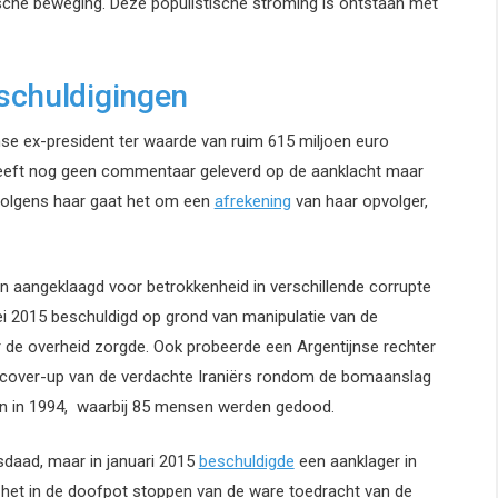
ische beweging. Deze populistische stroming is ontstaan met
schuldigingen
nse ex-president ter waarde van ruim 615 miljoen euro
heeft nog geen commentaar geleverd op de aanklacht maar
 Volgens haar gaat het om een
afrekening
van haar opvolger,
n aangeklaagd voor betrokkenheid in verschillende corrupte
ei 2015 beschuldigd op grond van manipulatie van de
de overheid zorgde. Ook probeerde een Argentijnse rechter
cover-up van de verdachte Iraniërs rondom de bomaanslag
ion in 1994, waarbij 85 mensen werden gedood.
sdaad, maar in januari 2015
beschuldigde
een aanklager in
 het in de doofpot stoppen van de ware toedracht van de