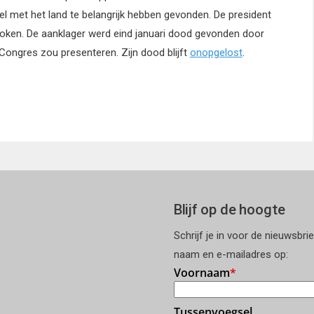
l met het land te belangrijk hebben gevonden. De president
roken. De aanklager werd eind januari dood gevonden door
Congres zou presenteren. Zijn dood blijft
onopgelost
.
Blijf op de hoogte
Schrijf je in voor de nieuwsbri
naam en e-mailadres op: