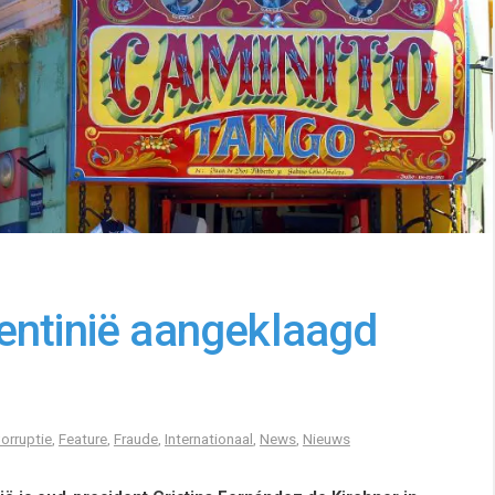
entinië aangeklaagd
orruptie
,
Feature
,
Fraude
,
Internationaal
,
News
,
Nieuws