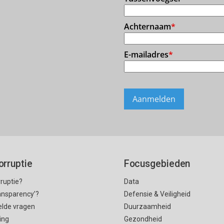
orruptie
Focusgebieden
rruptie?
Data
ransparency’?
Defensie & Veiligheid
elde vragen
Duurzaamheid
ing
Gezondheid