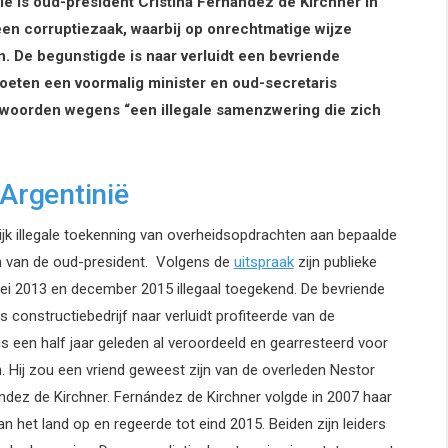
 is oud-president Cristina Fernández de Kirchner in
een corruptiezaak, waarbij op onrechtmatige wijze
 De begunstigde is naar verluidt een bevriende
eten een voormalig minister en oud-secretaris
twoorden wegens “een illegale samenzwering die zich
 Argentinië
lijk illegale toekenning van overheidsopdrachten aan bepaalde
 van de oud-president. Volgens de
uitspraak
zijn publieke
 2013 en december 2015 illegaal toegekend. De bevriende
constructiebedrijf naar verluidt profiteerde van de
 een half jaar geleden al veroordeeld en gearresteerd voor
n. Hij zou een vriend geweest zijn van de overleden Nestor
ndez de Kirchner. Fernández de Kirchner volgde in 2007 haar
 het land op en regeerde tot eind 2015. Beiden zijn leiders