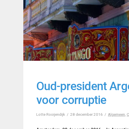
Oud-president Arg
voor corruptie
Lotte Rooijendijk
28 december 2016
Algemeen
,
C