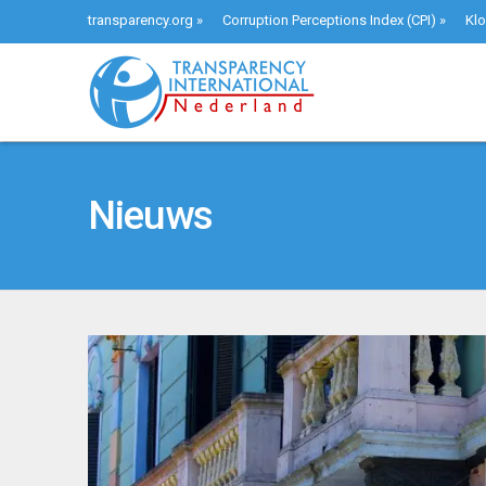
transparency.org
»
Corruption Perceptions Index (CPI)
»
Klo
Nieuws