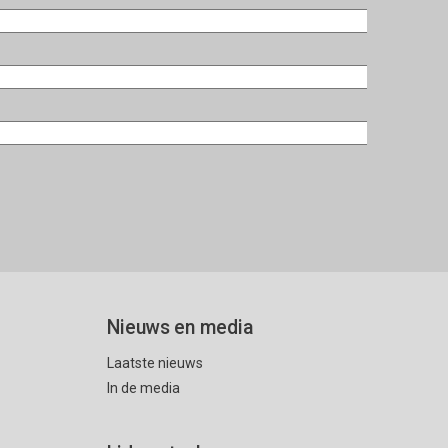
Nieuws en media
Laatste nieuws
In de media