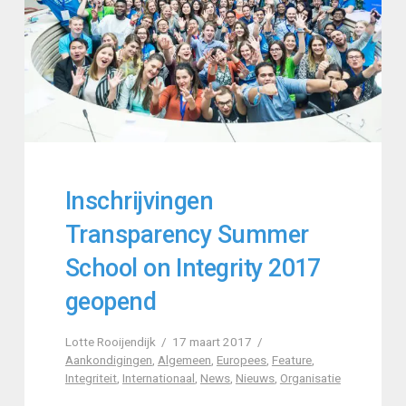
Inschrijvingen
Transparency Summer
School on Integrity 2017
geopend
Lotte Rooijendijk
17 maart 2017
Aankondigingen
,
Algemeen
,
Europees
,
Feature
,
Integriteit
,
Internationaal
,
News
,
Nieuws
,
Organisatie