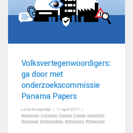
Volksvertegenwoordigers:
ga door met
onderzoekscommissie
Panama Papers
Lotte Rooijendijk
11 april 2017
Algemeen
,
Corruptie
,
Feature
,
Fraude
,
Integriteit
,
Nationaal
,
Onderzoeken
,
Wetgeving
,
Witwassen