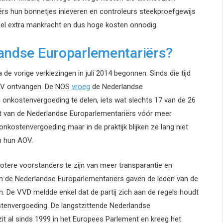
ërs hun bonnetjes inleveren en controleurs steekproefgewijs
 veel extra mankracht en dus hoge kosten onnodig.
landse Europarlementariërs?
de vorige verkiezingen in juli 2014 begonnen. Sinds die tijd
AOV ontvangen. De NOS
vroeg
de Nederlandse
 onkostenvergoeding te delen, iets wat slechts 17 van de 26
kwart van de Nederlandse Europarlementariërs vóór meer
onkostenvergoeding maar in de praktijk blijken ze lang niet
n hun AOV.
grotere voorstanders te zijn van meer transparantie en
n de Nederlandse Europarlementariërs gaven de leden van de
 De VVD meldde enkel dat de partij zich aan de regels houdt
ostenvergoeding. De langstzittende Nederlandse
zit al sinds 1999 in het Europees Parlement en kreeg het