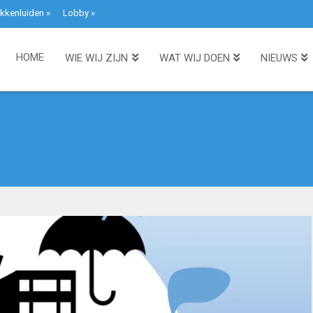
kkenluiden
»
Lobby
»
HOME
WIE WIJ ZIJN
WAT WIJ DOEN
NIEUWS