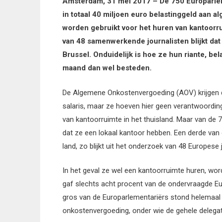
Amsterdam, 31 mei 2017 – De 750 Europarleme
in totaal 40 miljoen euro belastinggeld aan
worden gebruikt voor het huren van kantoorru
van 48 samenwerkende journalisten blijkt da
Brussel. Onduidelijk is hoe ze hun riante, be
maand dan wel besteden.
De Algemene Onkostenvergoeding (AOV) krijgen d
salaris, maar ze hoeven hier geen verantwoording
van kantoorruimte in het thuisland. Maar van de
dat ze een lokaal kantoor hebben. Een derde van 
land, zo blijkt uit het onderzoek van 48 Europese
In het geval ze wel een kantoorruimte huren, word
gaf slechts acht procent van de ondervraagde Eur
gros van de Europarlementariërs stond helemaal 
onkostenvergoeding, onder wie de gehele delegatie