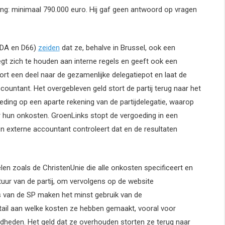
: minimaal 790.000 euro. Hij gaf geen antwoord op vragen
CDA en D66)
zeiden
dat ze, behalve in Brussel, ook een
t zich te houden aan interne regels en geeft ook een
ort een deel naar de gezamenlijke delegatiepot en laat de
countant. Het overgebleven geld stort de partij terug naar het
ding op een aparte rekening van de partijdelegatie, waarop
 hun onkosten. GroenLinks stopt de vergoeding in een
Een externe accountant controleert dat en de resultaten
pelen zoals de ChristenUnie die alle onkosten specificeert en
uur van de partij, om vervolgens op de website
s van de SP maken het minst gebruik van de
ail aan welke kosten ze hebben gemaakt, vooral voor
heden. Het geld dat ze overhouden storten ze terug naar