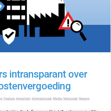
s intransparant over
kostenvergoeding
es
,
Feature
,
Integriteit
,
Internationaal
,
Media
,
Nationaal
,
Nieuws