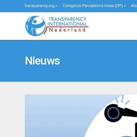
transparency.org
»
Corruption Perceptions Index (CPI)
»
Klo
Nieuws