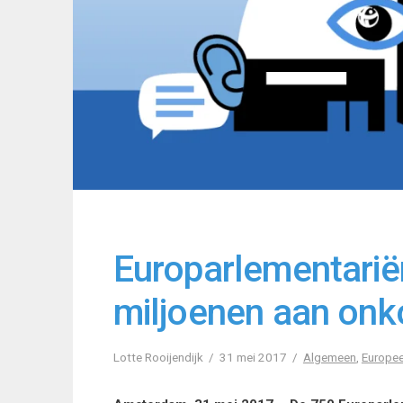
Europarlementariër
miljoenen aan on
Lotte Rooijendijk
31 mei 2017
Algemeen
,
Europe