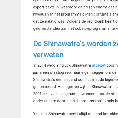
rijstsubsidieprogramma gebeurde pas in 2014 v
export zakte in, waardoor de prijzen enorm daal
niveaus van het programma pikten corrupte elem
dat ze nalatig was. Volgens de rechtbank heeft d
geld verdienden aan het subsidieprogramma, terwi
De Shinawatra’s worden ze
verweten
In 2014 werd Yingluck Shinawatra
afgezet
door he
junta een staatsgreep, naar eigen zeggen om de 
Shinawatra’s een slepend conflict met de legerleid
gedomineerd. Het leger verwijt de Shinawatra’s ze
2001 elke verkiezing ruim gewonnen door de steun 
onder andere door subsidieprogramma’s zoals he
Yingluck Shinawatra heeft altijd ontkend betrokken