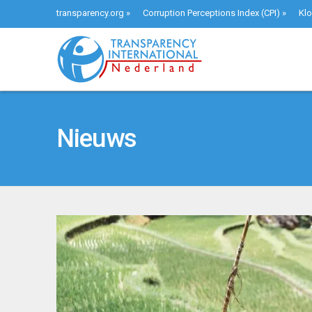
transparency.org
»
Corruption Perceptions Index (CPI)
»
Klo
Nieuws