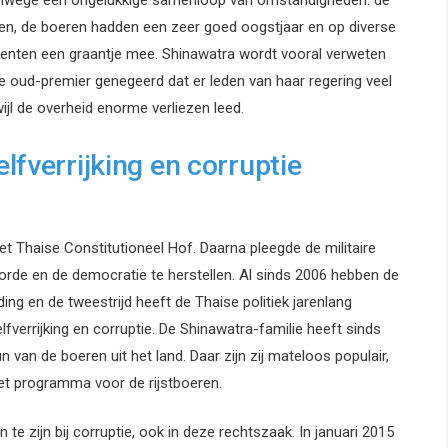
anwege een ongelukkige samenloop van omstandigheden: de
den, de boeren hadden een zeer goed oogstjaar en op diverse
enten een graantje mee. Shinawatra wordt vooral verweten
e oud-premier genegeerd dat er leden van haar regering veel
jl de overheid enorme verliezen leed.
lfverrijking en corruptie
t Thaise Constitutioneel Hof. Daarna pleegde de militaire
orde en de democratie te herstellen. Al sinds 2006 hebben de
ing en de tweestrijd heeft de Thaise politiek jarenlang
lfverrijking en corruptie. De Shinawatra-familie heeft sinds
van de boeren uit het land. Daar zijn zij mateloos populair,
t programma voor de rijstboeren.
 te zijn bij corruptie, ook in deze rechtszaak. In januari 2015