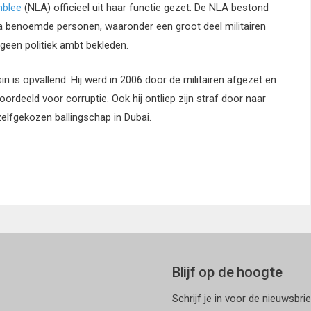
mblee
(NLA) officieel uit haar functie gezet. De NLA bestond
a benoemde personen, waaronder een groot deel militairen
g geen politiek ambt bekleden.
n is opvallend. Hij werd in 2006 door de militairen afgezet en
ordeeld voor corruptie. Ook hij ontliep zijn straf door naar
zelfgekozen ballingschap in Dubai.
Blijf op de hoogte
Schrijf je in voor de nieuwsbri