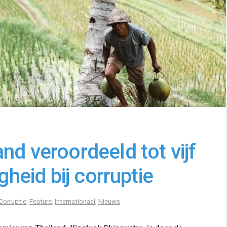
nd veroordeeld tot vijf
gheid bij corruptie
Corruptie
,
Feature
,
Internationaal
,
Nieuws