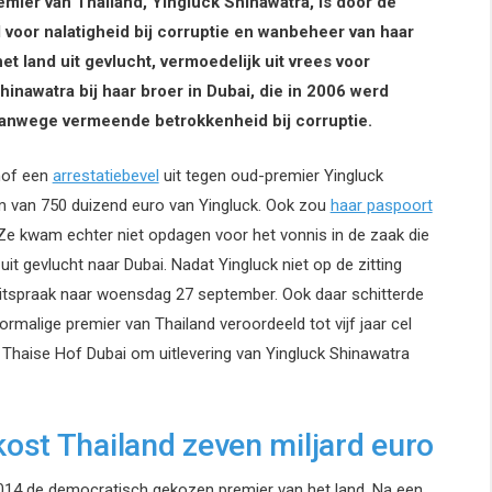
ier van Thailand, Yingluck Shinawatra, is door de
el voor nalatigheid bij corruptie en wanbeheer van haar
t land uit gevlucht, vermoedelijk uit vrees voor
hinawatra bij haar broer in Dubai, die in 2006 werd
vanwege vermeende betrokkenheid bij corruptie.
hof een
arrestatiebevel
uit tegen oud-premier Yingluck
 van 750 duizend euro van Yingluck. Ook zou
haar paspoort
Ze kwam echter niet opdagen voor het vonnis in de zaak die
 uit gevlucht naar Dubai. Nadat Yingluck niet op de zitting
itspraak naar woensdag 27 september. Ook daar schitterde
ormalige premier van Thailand veroordeeld tot vijf jaar cel
Thaise Hof Dubai om uitlevering van Yingluck Shinawatra
ost Thailand zeven miljard euro
2014 de democratisch gekozen premier van het land. Na een