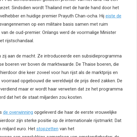
gezet. Sindsdien wordt Thailand met de harde hand door het
evelhebber en huidige premier Prayuth Chan-ocha. Hij
eiste de
 gevangennemen op een militaire basis samen met ruim
ng van de oud-premier. Onlangs werd de voormalige Minister
t rijstschandaal.
 zij aan de macht. Ze introduceerde een subsidieprogramma
haise boeren ver boven de marktwaarde. De Thaise boeren, die
rdoor drie keer zoveel voor hun rijst als de marktprijs en
e voorraad opgebouwd die wereldwijd de prijs deed zakken. De
 verdiend maar er wordt haar verweten dat ze het programma
rd dat het de staat miljarden zou kosten.
ds
de overwinning
opgeleverd die haar de eerste vrouwelijke
erdoor zijn sterke positie op de internationale rijstmarkt. Dat
n miljard euro. Het
stopzetten
van het