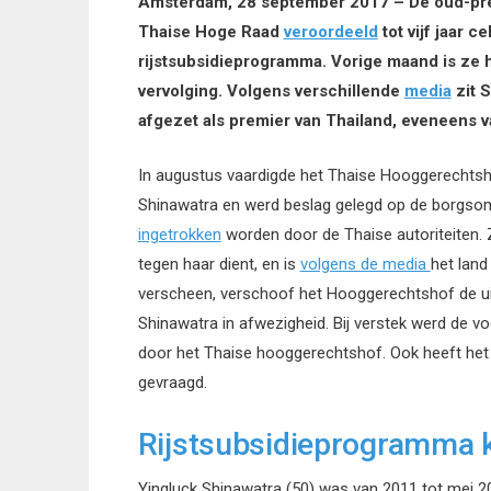
Amsterdam, 28 september 2017 – De oud-prem
Thaise Hoge Raad
veroordeeld
tot vijf jaar c
rijstsubsidieprogramma. Vorige maand is ze he
vervolging. Volgens verschillende
media
zit S
afgezet als premier van Thailand, eveneens 
In augustus vaardigde het Thaise Hooggerechts
Shinawatra en werd beslag gelegd op de borgsom
ingetrokken
worden door de Thaise autoriteiten. 
tegen haar dient, en is
volgens de media
het land
verscheen, verschoof het Hooggerechtshof de u
Shinawatra in afwezigheid. Bij verstek werd de vo
door het Thaise hooggerechtshof. Ook heeft het 
gevraagd.
Rijstsubsidieprogramma k
Yingluck Shinawatra (50) was van 2011 tot mei 