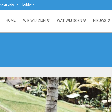
kkenluiden
»
Lobby
»
HOME
WIE WIJ ZIJN
WAT WIJ DOEN
NIEUWS