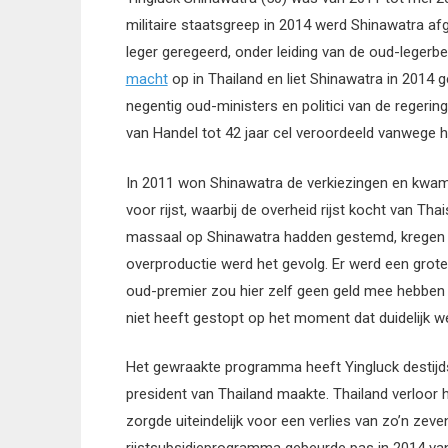
militaire staatsgreep in 2014 werd Shinawatra af
leger geregeerd, onder leiding van de oud-legerb
macht
op in Thailand en liet Shinawatra in 2014
negentig oud-ministers en politici van de regeri
van Handel tot 42 jaar cel veroordeeld vanwege he
In 2011 won Shinawatra de verkiezingen en kwam
voor rijst, waarbij de overheid rijst kocht van T
massaal op Shinawatra hadden gestemd, kregen hie
overproductie werd het gevolg. Er werd een grot
oud-premier zou hier zelf geen geld mee hebben
niet heeft gestopt op het moment dat duidelijk we
Het gewraakte programma heeft Yingluck destij
president van Thailand maakte. Thailand verloor hi
zorgde uiteindelijk voor een verlies van zo’n zeve