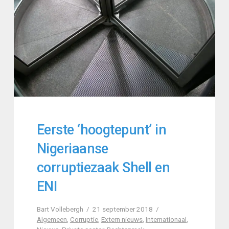
Eerste ‘hoogtepunt’ in
Nigeriaanse
corruptiezaak Shell en
ENI
Bart Vollebergh
21 september 2018
Algemeen
,
Corruptie
,
Extern nieuws
,
Internationaal
,