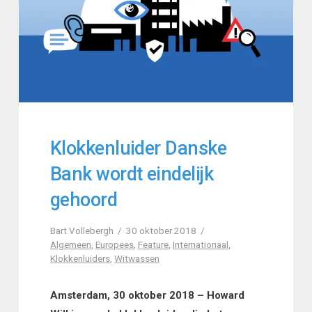
Klokkenluider Danske
Bank wordt eindelijk
gehoord
Bart Vollebergh
30 oktober 2018
Algemeen
,
Europees
,
Feature
,
Internationaal
,
Klokkenluiders
,
Witwassen
Amsterdam, 30 oktober 2018 – Howard