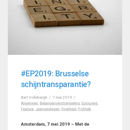
#EP2019: Brusselse
schijntransparantie?
Bart Vollebergh
7 mei 2019
Algemeen
,
Belangenverstrengeling
,
Europees
,
Feature
,
Jaarverslagen
,
Overheid
,
Politiek
Amsterdam, 7 mei 2019 – Met de