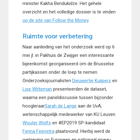
minister Kakha Bendukidze. Het gehele
overzicht en het volledige dossier is te vinden
op de site van Follow the Money
.
Ruimte voor verbetering
Naar aanleiding van het onderzoek werd op 6
mei jl. in Pakhuis de Zwijger een interessante
bijeenkomst georganiseerd om de Brusselse
partijkassen onder de loep te nemen.
Onderzoeksjournalisten
Dieuwertje Kuijpers
en
Lise Witteman
presenteerden de dataset,
waarna een paneldiscussie tussen bijzonder
hoogleraar
Sarah de Lange
aan de UvA,
wetenschappelijk medewerker van KU Leuven
Wouter Wolfs
en #EP2019 SP-kandidaat
Fenna Feenstra
plaatsvond. Hierbij werd de
wetgeving op Europees en nationaal niveau