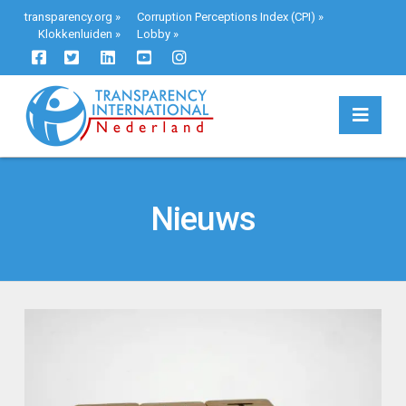
transparency.org
»
Corruption Perceptions Index (CPI)
»
Klokkenluiden
»
Lobby
»
Navi
Nieuws