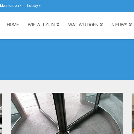
kkenluiden
»
Lobby
»
HOME
WIE WIJ ZIJN
WAT WIJ DOEN
NIEUWS