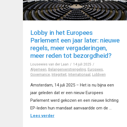
Lobby in het Europees
Parlement een jaar later: nieuwe
regels, meer vergaderingen,
meer reden tot bezorgdheid?
Lousewies van der Laan
14 juli 2025
Algemeen
,
Belangenverstrengeling
,
Europees
,
Governance
,
Integriteit
,
Internationaal
,
Lobbyen
Amsterdam, 14 juli 2025 – Het is nu bijna een
jaar geleden dat er een nieuw Europees
Parlement werd gekozen en een nieuwe lichting
EP-leden hun mandaat aanvaardde om de …
Lees verder