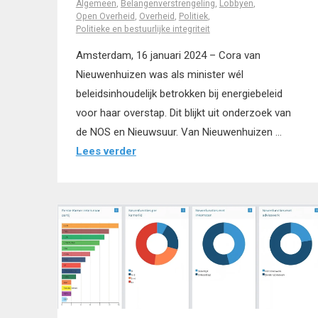
Algemeen
,
Belangenverstrengeling
,
Lobbyen
,
Open Overheid
,
Overheid
,
Politiek
,
Politieke en bestuurlijke integriteit
Amsterdam, 16 januari 2024 – Cora van
Nieuwenhuizen was als minister wél
beleidsinhoudelijk betrokken bij energiebeleid
voor haar overstap. Dit blijkt uit onderzoek van
de NOS en Nieuwsuur. Van Nieuwenhuizen …
Lees verder