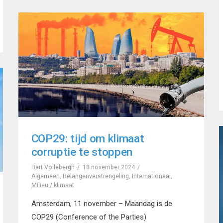
COP29: tijd om klimaat
corruptie te stoppen
Bart Vollebergh
18 november 2024
Algemeen
,
Belangenverstrengeling
,
Internationaal
,
Milieu / klimaat
Amsterdam, 11 november – Maandag is de
COP29 (Conference of the Parties)