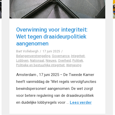
Overwinning voor integriteit:
Wet tegen draaideurpolitiek
aangenomen
Bart Vollebergh
17 juni 2025
Belangenverstrengeling
,
Governance
,
Integriteit
,
Lobbyen
,
Nationaal
,
Nieuws
,
Overheid
,
Politiek
,
Politieke en bestuurlijke integriteit
,
Wetgeving
Amsterdam , 17 juni 2025 – De Tweede Kamer
heeft vanmiddag de ‘Wet regels vervolgfuncties
bewindspersonen’ aangenomen. De wet zorgt
voor betere regulering van de draaideurpolitiek
en duidelijke lobbyregels voor …
Lees verder