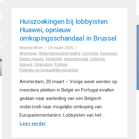
Huiszoekingen bij lobbyisten
Huawei, opnieuw
omkopingsschandaal in Brussel
Maartje Blom
24 maart 2025
Algemeen
,
Belangenverstrengeling
,
Corruptie
,
Europees
,
Extern nieuws
,
Integriteit
,
Internationaal
,
Lobbyen
,
Nieuws
,
Omkoping
,
Politiek
,
Politieke en bestuurlijke integriteit
Amsterdam, 20 maart – Vorige week werden op
meerdere plekken in België en Portugal invallen
gedaan naar aanleiding van een Belgisch
onderzoek naar mogelijke omkoping van
Europarlementariërs. Lobbyisten van het …
Lees verder