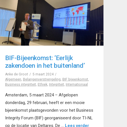
BIF-Bijeenkomst: ‘Eerlijk
zakendoen in het buitenland’
Anke de Groot
5 maart 2024
Algemeen
,
Belangenverstrengeling
,
BIF bijeenkomst
,
Business integriteit
,
Ethiek
,
Integriteit
,
Internationaal
Amsterdam, 5 maart 2024 – Afgelopen
donderdag, 29 februari, heeft er een mooie
bijeenkomst plaatsgevonden voor het Business
Integrity Forum (BIF) georganiseerd door TI-NL
op de locatie van Deltares. De …
Lees verder