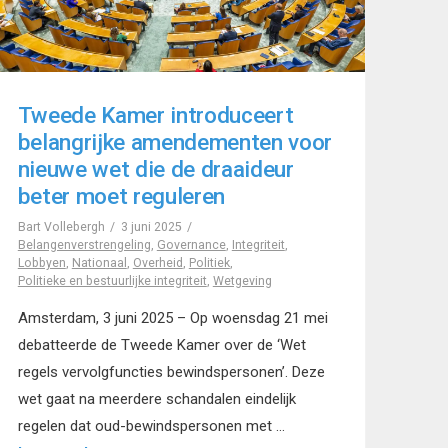
Tweede Kamer introduceert
belangrijke amendementen voor
nieuwe wet die de draaideur
beter moet reguleren
Bart Vollebergh
3 juni 2025
Belangenverstrengeling
,
Governance
,
Integriteit
,
Lobbyen
,
Nationaal
,
Overheid
,
Politiek
,
Politieke en bestuurlijke integriteit
,
Wetgeving
Amsterdam, 3 juni 2025 – Op woensdag 21 mei
debatteerde de Tweede Kamer over de ‘Wet
regels vervolgfuncties bewindspersonen’. Deze
wet gaat na meerdere schandalen eindelijk
regelen dat oud-bewindspersonen met …