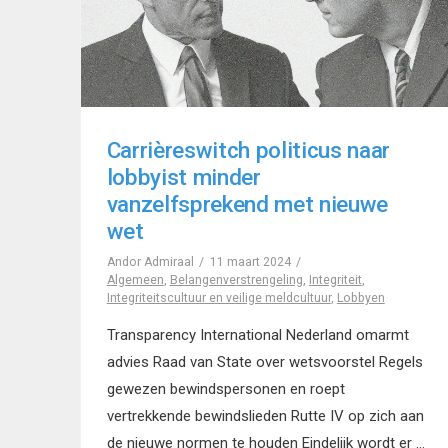
Carrièreswitch politicus naar
lobbyist minder
vanzelfsprekend met nieuwe
wet
Andor Admiraal
11 maart 2024
Algemeen
,
Belangenverstrengeling
,
Integriteit
,
Integriteitscultuur en veilige meldcultuur
,
Lobbyen
Transparency International Nederland omarmt
advies Raad van State over wetsvoorstel Regels
gewezen bewindspersonen en roept
vertrekkende bewindslieden Rutte IV op zich aan
de nieuwe normen te houden Eindelijk wordt er …