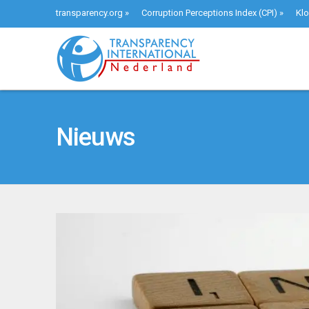
transparency.org
»
Corruption Perceptions Index (CPI)
»
Klo
Nieuws