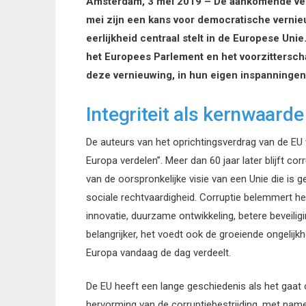
Amsterdam, 3 mei 2019 – De aankomende ver
mei zijn een kans voor democratische vernieu
eerlijkheid centraal stelt in de Europese Uni
het Europees Parlement en het voorzittersch
deze vernieuwing, in hun eigen inspanningen e
Integriteit als kernwaarde
De auteurs van het oprichtingsverdrag van de EU
Europa verdelen”. Meer dan 60 jaar later blijft co
van de oorspronkelijke visie van een Unie die i
sociale rechtvaardigheid. Corruptie belemmert het
innovatie, duurzame ontwikkeling, betere beveilig
belangrijker, het voedt ook de groeiende ongelij
Europa vandaag de dag verdeelt.
De EU heeft een lange geschiedenis als het gaat
hervorming van de corruptiebestrijding, met name 