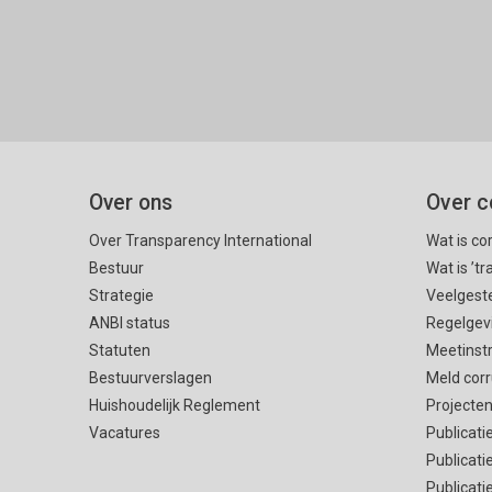
Over ons
Over c
Over Transparency International
Wat is co
Bestuur
Wat is ’t
Strategie
Veelgest
ANBI status
Regelgev
Statuten
Meetinst
Bestuurverslagen
Meld corr
Huishoudelijk Reglement
Projecte
Vacatures
Publicati
Publicati
Publicati