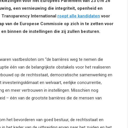
kiezingen voor het Europees Parlement van 23 t/m 26
wing, een vernieuwing die integriteit, openheid en
e. Transparency International
roept alle kandidaten
voor
ap van de Europese Commissie op zich in te zetten voor
n binnen de instellingen die zij zullen besturen.
 waren vastbesloten om “de barrières weg te nemen die
rruptie één van de belangrijkste obstakels voor het realiseren
s gebouwd op de rechtsstaat, democratische samenwerking en
 investeringsklimaat en welvaart, eerlijke concurrentie,
ing en meer vertrouwen in instellingen. Misschien nog
kheid – één van de grootste barrières die de mensen van
 om het bevorderen van goed bestuur, de rechtsstaat en
in het kader van de uitbreiding ervan naar het zuiden en het