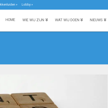
kkenluiden
»
Lobby
»
HOME
WIE WIJ ZIJN
WAT WIJ DOEN
NIEUWS