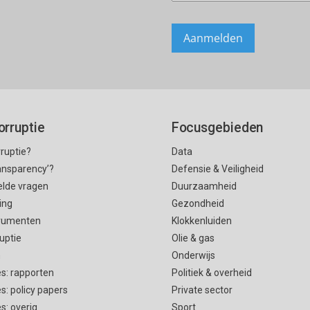
orruptie
Focusgebieden
rruptie?
Data
ransparency’?
Defensie & Veiligheid
elde vragen
Duurzaamheid
ing
Gezondheid
rumenten
Klokkenluiden
uptie
Olie & gas
n
Onderwijs
es: rapporten
Politiek & overheid
es: policy papers
Private sector
es: overig
Sport