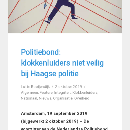
Politiebond:
klokkenluiders niet veilig
bij Haagse politie
Lotte Rooijendijk
2 oktober 2019
Algemeen
,
Feature
,
Integriteit
,
Klokkenluiders
,
Nationaal
,
Nieuws
,
Organisatie
,
Overheid
Amsterdam, 19 september 2019
(bijgewerkt 2 oktober 2019) – De
voorzitter van de Nederlandse Politiebond,