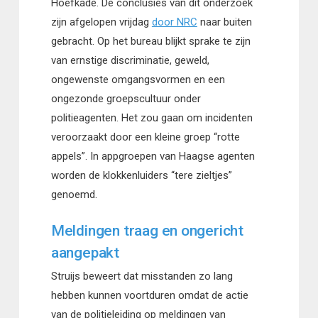
Hoefkade. De conclusies van dit onderzoek
zijn afgelopen vrijdag
door NRC
naar buiten
gebracht. Op het bureau blijkt sprake te zijn
van ernstige discriminatie, geweld,
ongewenste omgangsvormen en een
ongezonde groepscultuur onder
politieagenten. Het zou gaan om incidenten
veroorzaakt door een kleine groep “rotte
appels”. In appgroepen van Haagse agenten
worden de klokkenluiders “tere zieltjes”
genoemd.
Meldingen traag en ongericht
aangepakt
Struijs beweert dat misstanden zo lang
hebben kunnen voortduren omdat de actie
van de politieleiding op meldingen van