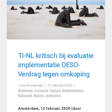
TI-NL kritisch bij evaluatie
implementatie OESO-
Verdrag tegen omkoping
Lotte Rooijendijk
12 februari 2020
Algemeen
,
Corruptie
,
Feature
,
Klokkenluiders
,
Nationaal
,
Nieuws
,
Omkoping
Amsterdam, 12 februari 2020 (door