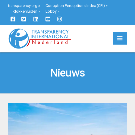
transparency.org
»
Corruption Perceptions Index (CPI)
»
Klokkenluiden
»
Lobby
»
Navi
Nieuws