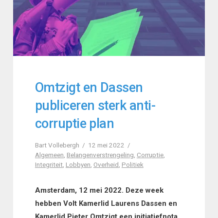
Omtzigt en Dassen
publiceren sterk anti-
corruptie plan
Bart Vollebergh
12 mei 2022
Algemeen
,
Belangenverstrengeling
,
Corruptie
,
Integriteit
,
Lobbyen
,
Overheid
,
Politiek
Amsterdam, 12 mei 2022. Deze week
hebben Volt Kamerlid Laurens Dassen en
Kamerlid Pieter Omtzigt een initiatiefnota