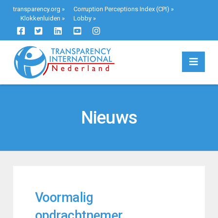
transparency.org
»
Corruption Perceptions Index (CPI)
»
Klokkenluiden
»
Lobby
»
Navi
Nieuws
Voormalig
opdrachtnemer