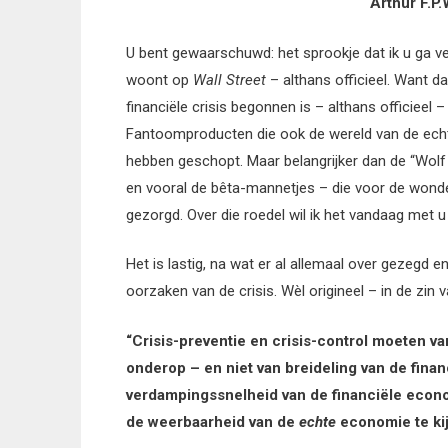
Arthur F.P.Wasse
U bent gewaarschuwd: het sprookje dat ik u ga ver
woont op
Wall Street
– althans officieel. Want d
financiële crisis begonnen is – althans officieel 
Fantoomproducten die ook de wereld van de echte
hebben geschopt. Maar belangrijker dan de “Wolf 
en vooral de bêta-mannetjes – die voor de wond
gezorgd. Over die roedel wil ik het vandaag met
Het is lastig, na wat er al allemaal over gezegd 
oorzaken van de crisis. Wèl origineel – in de zin 
“Crisis-preventie en crisis-control moeten va
onderop – en niet van breideling van de fina
verdampingssnelheid van de financiële econo
de weerbaarheid van de
echte
economie te ki