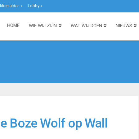
kkenluiden
»
Lobby
»
HOME
WIE WIJ ZIJN
WAT WIJ DOEN
NIEUWS
de Boze Wolf op Wall