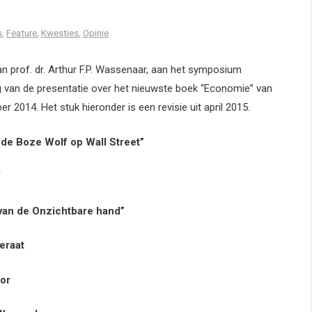
s
,
Feature
,
Kwesties
,
Opinie
van prof. dr. Arthur F.P. Wassenaar, aan het symposium
 van de presentatie over het nieuwste boek “Economie” van
r 2014. Het stuk hieronder is een revisie uit april 2015.
 de Boze Wolf op Wall Street”
Onzichtbare hand”
at
or