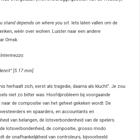
u stand depends on
where you sit
. Iets laten vallen om de
enken, wèèr over wolven. Luister naar een andere
naar Omsk:
Intermezzo:
enrit” [5.17 min]
s herhaalt zich, eerst als tragedie, daarna als klucht”. Je zou
abels niet zo bitter was. Hoofdprobleem bij voorgaande
t naar de compositie van het geheel gekeken wordt. De
nvesteerders en spaarders, en accountants en
heid van belangen, de lotsverbondenheid van de spelers.
 de lotsverbondenheid, de compositie, grosso modo
rdt de onafhankelijkheid van controleurs, bijvoorbeeld