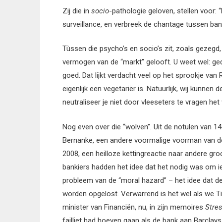
Zij die in
socio
-pathologie geloven, stellen voor:
surveillance, en verbreek de chantage tussen bank
Tùssen die psycho’s en socio’s zit, zoals gezegd,
vermogen van de “markt” gelooft. U weet wel: ge
goed. Dat lijkt verdacht veel op het sprookje van 
eigenlijk een vegetariër is. Natuurlijk, wij kunnen
neutraliseer je niet door vleeseters te vragen he
Nog even over die “wolven”. Uit de notulen van 14
Bernanke, een andere voormalige voorman van d
2008, een heilloze kettingreactie naar andere gr
bankiers hadden het idee dat het nodig was om ie
probleem van de “moral hazard” – het idee dat de s
worden opgelost. Verwarrend is het wel als we Ti
minister van Financiën, nu, in zijn memoires
Stre
failliet had hoeven gaan als de bank aan Barcl