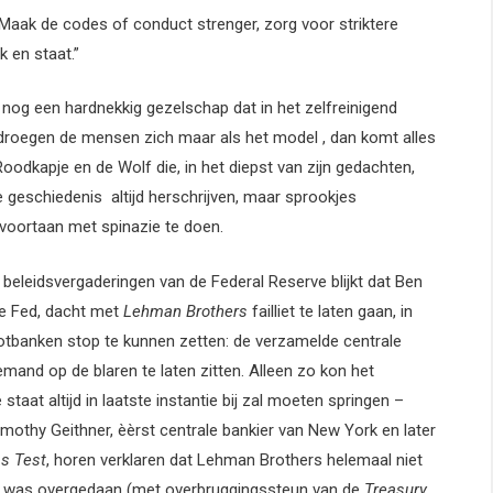
 “Maak de codes of conduct strenger, zorg voor striktere
 en staat.”
 nog een hardnekkig gezelschap dat in het zelfreinigend
droegen de mensen zich maar als het model , dan komt alles
Roodkapje en de Wolf die, in het diepst van zijn gedachten,
 de geschiedenis altijd herschrijven, maar sprookjes
t voortaan met spinazie te doen.
 beleidsvergaderingen van de Federal Reserve blijkt dat Ben
e Fed, dacht met
Lehman Brothers
failliet te laten gaan, in
ootbanken stop te kunnen zetten: de verzamelde centrale
mand op de blaren te laten zitten. Alleen zo kon het
taat altijd in laatste instantie bij zal moeten springen –
mothy Geithner, èèrst centrale bankier van New York en later
ss Test
, horen verklaren dat Lehman Brothers helemaal niet
ays was overgedaan (met overbruggingssteun van de
Treasury
,