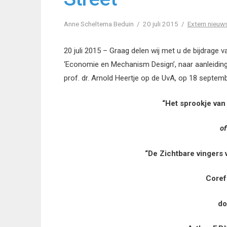
Anne Scheltema Beduin
20 juli 2015
Extern nieuw
20 juli 2015 – Graag delen wij met u de bijdrage 
‘Economie en Mechanism Design’, naar aanleiding
prof. dr. Arnold Heertje op de UvA, op 18 septembe
“Het sprookje van
of
“De Zichtbare vingers van de 
Corefera
do