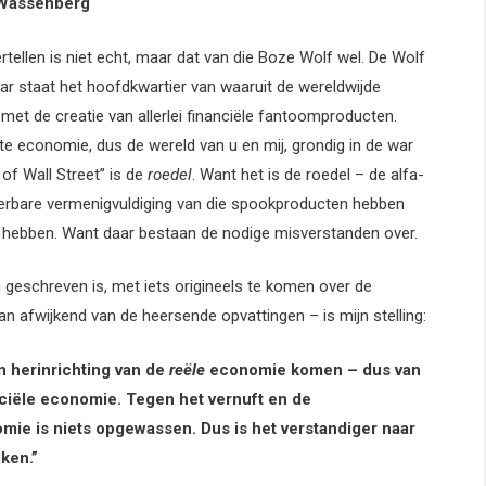
nberg
tellen is niet echt, maar dat van die Boze Wolf wel. De Wolf
aar staat het hoofdkwartier van waaruit de wereldwijde
– met de creatie van allerlei financiële fantoomproducten.
 economie, dus de wereld van u en mij, grondig in de war
of Wall Street” is de
roedel
. Want het is de roedel – de alfa-
erbare vermenigvuldiging van die spookproducten hebben
 u hebben. Want daar bestaan de nodige misverstanden over.
en geschreven is, met iets origineels te komen over de
van afwijkend van de heersende opvattingen – is mijn stelling:
n herinrichting van de
reële
economie komen – dus van
nciële economie. Tegen het vernuft en de
mie is niets opgewassen. Dus is het verstandiger naar
jken.”