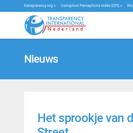
transparency.org
»
Corruption Perceptions Index (CPI)
»
Klo
Nieuws
Het sprookje van 
Street