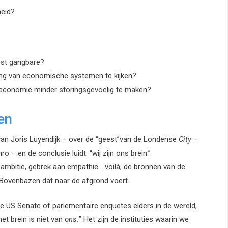
heid?
est gangbare?
ng van economische systemen te kijken?
economie minder storingsgevoelig te maken?
en
n Joris Luyendijk – over de “geest”van de Londense
City
–
 – en de conclusie luidt: “wij zijn ons brein.”
 ambitie, gebrek aan empathie… voilà, de bronnen van de
de Bovenbazen dat naar de afgrond voert.
de US Senate of parlementaire enquetes elders in de wereld,
het brein is niet van
ons.
” Het zijn de instituties waarin we