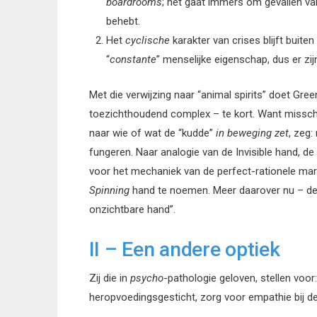
boardrooms
; het gaat immers om gevallen va
behebt.
Het
cyclische
karakter van crises blijft buite
“
constante
” menselijke eigenschap, dus er zi
Met die verwijzing naar “animal spirits” doet Gre
toezichthoudend complex – te kort. Want missch
naar wie of wat de “kudde”
in beweging zet
, zeg:
fungeren. Naar analogie van de Invisible hand, d
voor het mechaniek van de perfect-rationele mark
Spinning
hand te noemen. Meer daarover nu – deel
onzichtbare hand”.
II – Een andere optiek
Zij die in
psycho
-pathologie geloven, stellen voor
heropvoedingsgesticht, zorg voor empathie bij de 