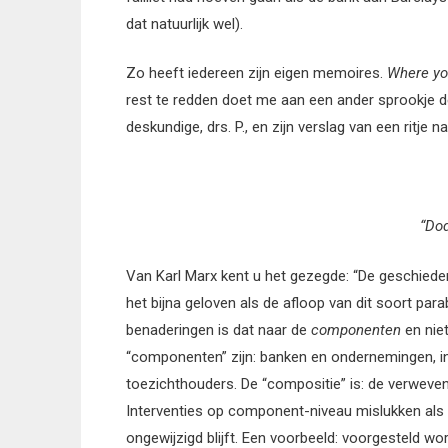
dat natuurlijk wel).
Zo heeft iedereen zijn eigen memoires.
Where yo
rest te redden doet me aan een ander sprookje d
deskundige, drs. P., en zijn verslag van een ritje 
“Dod
Van Karl Marx kent u het gezegde: “De geschiedeni
het bijna geloven als de afloop van dit soort par
benaderingen is dat naar de
componenten
en nie
“componenten” zijn: banken en ondernemingen, i
toezichthouders. De “compositie” is: de verweven
Interventies op component-niveau mislukken als
ongewijzigd blijft. Een voorbeeld: voorgesteld wo