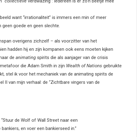
n “
collectieve
verdwazing”: iedereen is er zo’n beetje mee
n beeld want “irrationaliteit” is immers een min of meer
jn geen goede en geen slechte.
enspan overigens zichzelf – als voorzitter van het
ien hadden hij en zijn kompanen ook eens moeten kijken
 naar de
animating
spirits die als aanjager van de crisis
e metafoor die Adam Smith in zijn
Wealth of Nations
gebruikte
t, stel ik voor het mechaniek van de animating spirits de
 II van mijn verhaal: de “Zichtbare vingers van de
: “Stuur de Wolf of Wall Street naar een
bankiers, en voer een bankierseed in.”