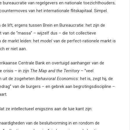
de bureaucratie van regelgevers en nationale toezichthouders;
ountermoves van het internationale flitskapitaal. Simpel.
 de lift, ergens tussen Brein en Bureaucratie: het zijn de
it van de “massa” – wijzelf dus – die tot collectieve
n de markt leiden: het
model
van de perfect-rationele markt is
h er niet aan.
erikaanse Centrale Bank en overtuigd aanhanger van de
e crisis – in zijn
The Map and the Territory
– “veel
n uit de zogeheten
Behavioral Economics
: het is, zegt hij, de
edrag” van de burgers – en gebrek aan begrotingsdiscipline –
art.
ze intellectueel enigszins aan de luie kant zijn:
enaardigheden van de besluitvorming in en rondom de