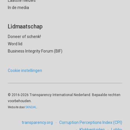
Laatste nieuws
In de media
Lidmaatschap
Doneer of schenk!
Word lid
Business Integrity Forum (BIF)
Cookie instellingen
© 2016
-2026 Transparency International Nederland. Bepaalde rechten
voorbehouden.
Website door
SKNDAL
.
transparency.org
Corruption Perceptions Index (CPI)
Klokkenluiden
Lobby