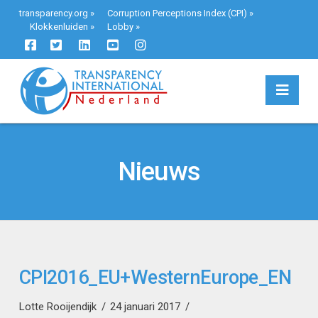
transparency.org
»
Corruption Perceptions Index (CPI)
»
Klokkenluiden
»
Lobby
»
Navi
Nieuws
CPI2016_EU+WesternEurope_EN
Lotte Rooijendijk
24 januari 2017