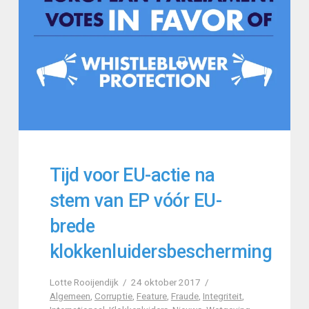
Tijd voor EU-actie na
stem van EP vóór EU-
brede
klokkenluidersbescherming
Lotte Rooijendijk
24 oktober 2017
Algemeen
,
Corruptie
,
Feature
,
Fraude
,
Integriteit
,