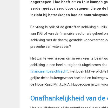
opgeroepen. Hoe heeft dit zo fout kunnen ga
eerder geëscaleerd door degenen die op de h
inzicht bij betrokkenen hoe de controlesyst
De vraag is ook of de getroffen schikking nu blij
van ING of van de financiële sector als geheel o
schikking met de daarbij gestelde voorwaarden 
preventie van witwassen?
Het zijn te veel vragen om in één keer te beantwo
schikking is een heel nuttig boek uitgekomen dat
financieel toezichtrecht’
. Het boek lijkt verplicht
gelijke delen buitengewoon boeiend en buitengewo
de Hoge Raad Mr. J.L.R.A. Huydecoper in zijn voo
Onafhankelijkheid van de 
Het is twijfelachtig of de compliance functie alti