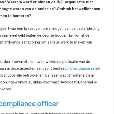
an? Waarom werd er binnen de ING-organisatie niet
oogte waren van de omissies? Ontbrak het wellicht aan
emen te hanteren?
k geeft van een brevet van onvermogen van de bedrijfsleiding
m crimineel geld buiten de deur te houden. En vormt de
een afdoende aansporing om serieus werk te maken van
orden. Toeval of niet, twee weken na publicatie van de
 aan al deze aspecten aandacht besteedt: ‘
Compliance in het
e kost voor alle betrokkenen. De lezer wacht ‘materie die in
on ingewikkeld is’, aldus voormalig Advocaat-Generaal bij
rwoord.
compliance officer
jd in staat is om te voorzien in passende rapportage aan