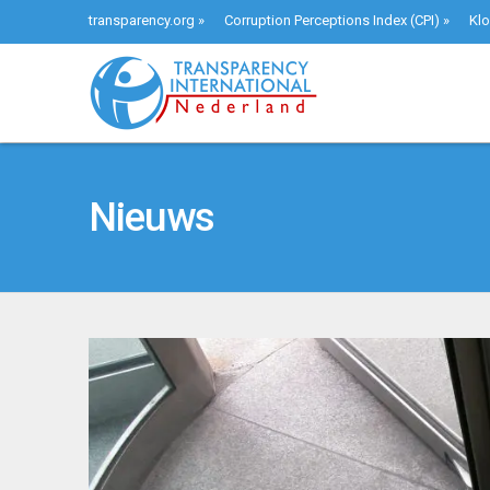
transparency.org
»
Corruption Perceptions Index (CPI)
»
Klo
Nieuws