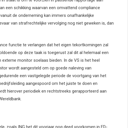
n van een schikking waarvan een omvattend compliance
vanuit de onderneming kan immers onafhankelijke
aar van strafrechtelijke vervolging nog niet geweken is, dan
nce functie te verlangen dat het eigen tekortkomingen zal
ldoende op deze taak is toegerust zal dit al helemaal een
en externe monitor soelaas bieden. In de VS is het heel
itor wordt aangesteld om op goede naleving van
 gedurende een vastgelegde periode de voortgang van het
bedrijfsleiding aangespoord om het juiste te doen en
rdt hierover periodiek en rechtstreeks gerapporteerd aan
 Wereldbank.
tele, zoals ING het dit voorjaar nog deed voorkomen in FD-