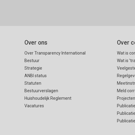
Over ons
Over c
Over Transparency International
Wat is co
Bestuur
Wat is ’t
Strategie
Veelgest
ANBI status
Regelgev
Statuten
Meetinst
Bestuurverslagen
Meld corr
Huishoudelijk Reglement
Projecte
Vacatures
Publicati
Publicati
Publicati