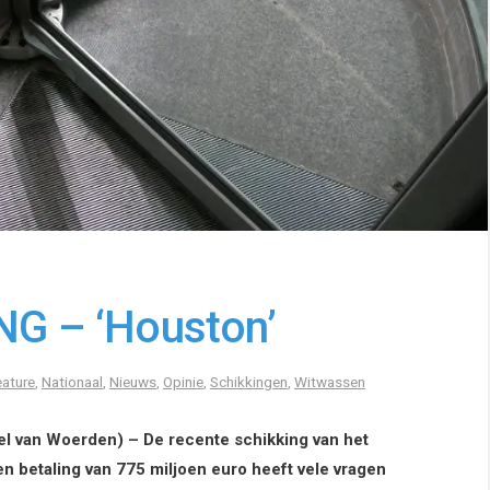
ING – ‘Houston’
eature
,
Nationaal
,
Nieuws
,
Opinie
,
Schikkingen
,
Witwassen
 van Woerden) – De recente schikking van het
n betaling van 775 miljoen euro heeft vele vragen