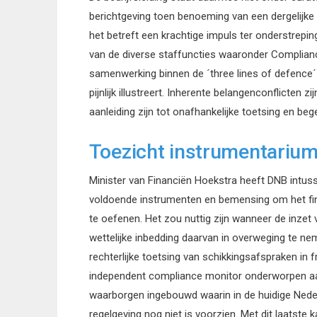
berichtgeving toen benoeming van een dergelijke
het betreft een krachtige impuls ter onderstrepin
van de diverse staffuncties waaronder Complianc
samenwerking binnen de ´three lines of defence´
pijnlijk illustreert. Inherente belangenconflicten
aanleiding zijn tot onafhankelijke toetsing en bege
Toezicht instrumentariu
Minister van Financiën Hoekstra heeft DNB intu
voldoende instrumenten en bemensing om het fin
te oefenen. Het zou nuttig zijn wanneer de inzet
wettelijke inbedding daarvan in overweging te neme
rechterlijke toetsing van schikkingsafspraken i
independent compliance monitor onderworpen aa
waarborgen ingebouwd waarin in de huidige Neder
regelgeving nog niet is voorzien. Met dit laats