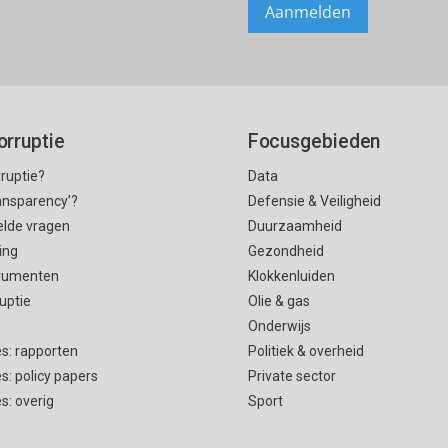
orruptie
Focusgebieden
rruptie?
Data
ransparency’?
Defensie & Veiligheid
elde vragen
Duurzaamheid
ing
Gezondheid
rumenten
Klokkenluiden
uptie
Olie & gas
n
Onderwijs
es: rapporten
Politiek & overheid
es: policy papers
Private sector
es: overig
Sport