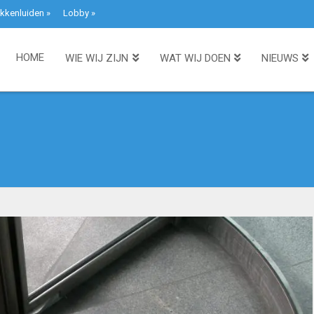
kkenluiden
»
Lobby
»
HOME
WIE WIJ ZIJN
WAT WIJ DOEN
NIEUWS