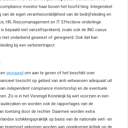
 compliance monitor haar boven het hoofd hing. Integendeel:
g van de eigen verantwoordelijkheid van de bedrijfsleiding en
e, HR, Risicomanagement en IT. Effectieve onderlinge
 is bepaald niet vanzelfsprekend, zoals ook de ING casus
 zijn niet onderkend geweest of genegeerd. Ook dat kan
leiding bij een verbetertraject.
m
ssen
gevraagd
om aan te geven of het beschikt over
ancieel toezicht op gebied van anti-witwassen adequaat uit
 van
independent compliance monitorship
en de eventuele
n. Zo is in het Verenigd Koninkrijk bij wet voorzien in een
n fraudezaken en worden ook de rapportages van de
n toetsing door de rechter. Daarmee worden extra
landse schikkingspraktijk op basis van de nationale wet- en
te kan tegemoet gekomen worden aan opgekomen kritiek op de