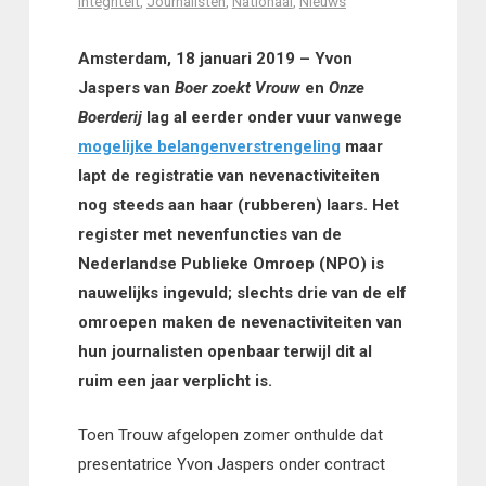
Integriteit
,
Journalisten
,
Nationaal
,
Nieuws
Amsterdam, 18 januari 2019 – Yvon
Jaspers van
Boer zoekt Vrouw
en
Onze
Boerderij
lag al eerder onder vuur vanwege
mogelijke belangenverstrengeling
maar
lapt de registratie van nevenactiviteiten
nog steeds aan haar (rubberen) laars. Het
register met nevenfuncties van de
Nederlandse Publieke Omroep (NPO) is
nauwelijks ingevuld; slechts drie van de elf
omroepen maken de nevenactiviteiten van
hun journalisten openbaar terwijl dit al
ruim een jaar verplicht is.
Toen Trouw
afgelopen zomer onthulde dat
presentatrice Yvon Jaspers onder contract