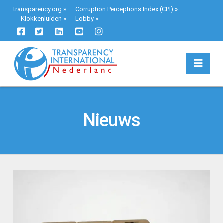
transparency.org
»
Corruption Perceptions Index (CPI)
»
Klokkenluiden
»
Lobby
»
Navi
Nieuws