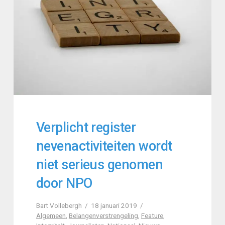
Verplicht register
nevenactiviteiten wordt
niet serieus genomen
door NPO
Bart Vollebergh
18 januari 2019
Algemeen
,
Belangenverstrengeling
,
Feature
,