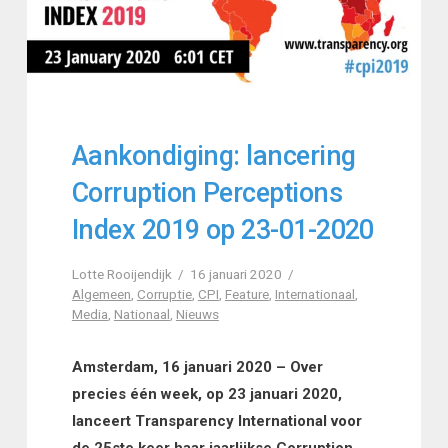
Aankondiging: lancering
Corruption Perceptions
Index 2019 op 23-01-2020
Lotte Rooijendijk
16 januari 2020
Algemeen
,
Corruptie
,
CPI
,
Feature
,
Internationaal
,
Media
,
Nationaal
,
Nieuws
Amsterdam, 16 januari 2020 –
Over
precies één week, op 23 januari 2020,
lanceert Transparency International voor
de 25ste keer haar jaarlijkse Corruption