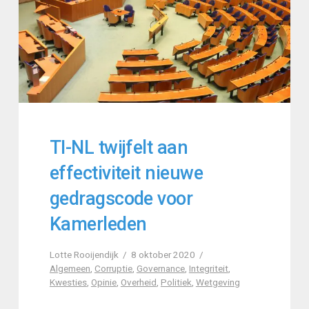
TI-NL twijfelt aan
effectiviteit nieuwe
gedragscode voor
Kamerleden
Lotte Rooijendijk
8 oktober 2020
Algemeen
,
Corruptie
,
Governance
,
Integriteit
,
Kwesties
,
Opinie
,
Overheid
,
Politiek
,
Wetgeving