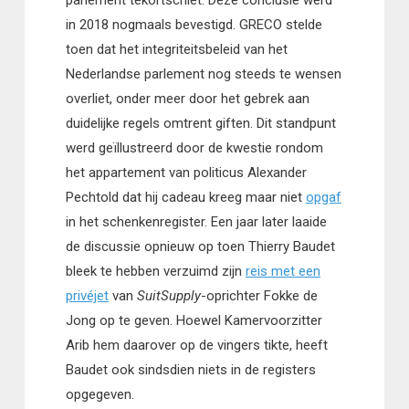
parlement tekortschiet. Deze conclusie werd
in 2018 nogmaals bevestigd. GRECO stelde
toen dat het integriteitsbeleid van het
Nederlandse parlement nog steeds te wensen
overliet, onder meer door het gebrek aan
duidelijke regels omtrent giften. Dit standpunt
werd geïllustreerd door de kwestie rondom
het appartement van politicus Alexander
Pechtold dat hij cadeau kreeg maar niet
opgaf
in het schenkenregister. Een jaar later laaide
de discussie opnieuw op toen Thierry Baudet
bleek te hebben verzuimd zijn
reis met een
privéjet
van
SuitSupply
-oprichter Fokke de
Jong op te geven. Hoewel Kamervoorzitter
Arib hem daarover op de vingers tikte, heeft
Baudet ook sindsdien niets in de registers
opgegeven.