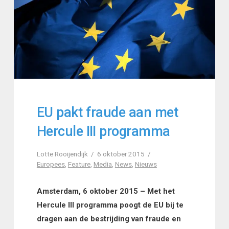
EU pakt fraude aan met
Hercule III programma
Lotte Rooijendijk
6 oktober 2015
Europees
,
Feature
,
Media
,
News
,
Nieuws
Amsterdam, 6 oktober 2015 – Met het
Hercule III programma poogt de EU bij te
dragen aan de bestrijding van fraude en