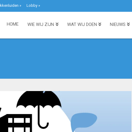
kkenluiden
»
Lobby
»
HOME
WIE WIJ ZIJN
WAT WIJ DOEN
NIEUWS