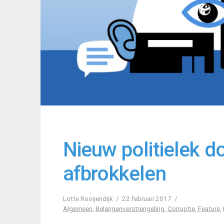
Nieuw politielek d
afbrokkelen
Lotte Rooijendijk
22 februari 2017
Algemeen
,
Belangenverstrengeling
,
Corruptie
,
Feature
,