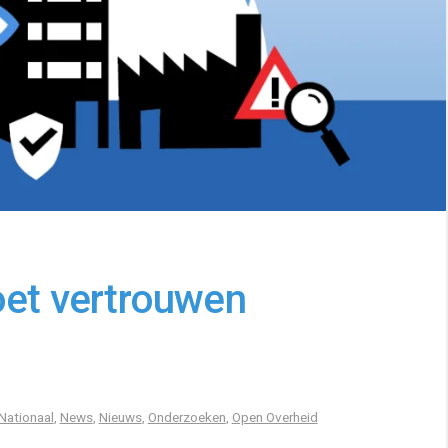
oet vertrouwen
Nationaal
,
News
,
Nieuws
,
Onderzoeken
,
Open Overheid