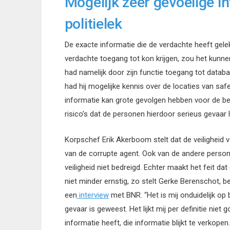
Mogelijk zeer gevoelige i
politielek
De exacte informatie die de verdachte heeft gel
verdachte toegang tot kon krijgen, zou het kunn
had namelijk door zijn functie toegang tot datab
had hij mogelijke kennis over de locaties van saf
informatie kan grote gevolgen hebben voor de be
risico’s dat de personen hierdoor serieus gevaar 
Korpschef Erik Akerboom stelt dat de veiligheid va
van de corrupte agent. Ook van de andere persone
veiligheid niet bedreigd. Echter maakt het feit dat
niet minder ernstig, zo stelt Gerke Berenschot, b
een
interview
met BNR. “Het is mij onduidelijk op
gevaar is geweest. Het lijkt mij per definitie nie
informatie heeft, die informatie blijkt te verkopen