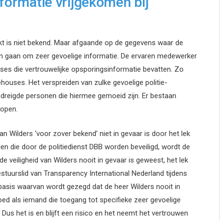
nformatie vrijgekomen bij
ekt is niet bekend. Maar afgaande op de gegevens waar de
en gaan om zeer gevoelige informatie. De ervaren medewerker
ases die vertrouwelijke opsporingsinformatie bevatten. Zo
ehouses. Het verspreiden van zulke gevoelige politie-
dreigde personen die hiermee gemoeid zijn. Er bestaan
lopen.
n Wilders ‘voor zover bekend’ niet in gevaar is door het lek
n die door de politiedienst DBB worden beveiligd, wordt de
 de veiligheid van Wilders nooit in gevaar is geweest, het lek
estuurslid van Transparency International Nederland tijdens
 basis waarvan wordt gezegd dat de heer Wilders nooit in
t goed als iemand die toegang tot specifieke zeer gevoelige
. Dus het is en blijft een risico en het neemt het vertrouwen