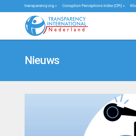
transparency.org
»
Corruption Perceptions Index (CPI)
»
Klo
Nieuws