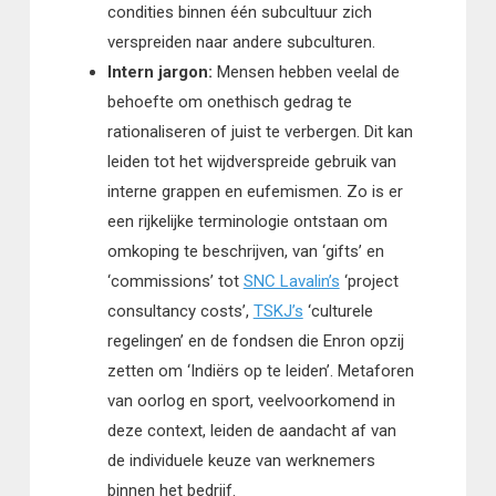
condities binnen één subcultuur zich
verspreiden naar andere subculturen.
Intern jargon:
Mensen hebben veelal de
behoefte om onethisch gedrag te
rationaliseren of juist te verbergen. Dit kan
leiden tot het wijdverspreide gebruik van
interne grappen en eufemismen. Zo is er
een rijkelijke terminologie ontstaan om
omkoping te beschrijven, van ‘gifts’ en
‘commissions’ tot
SNC Lavalin’s
‘project
consultancy costs’,
TSKJ’s
‘culturele
regelingen’ en de fondsen die Enron opzij
zetten om ‘Indiërs op te leiden’. Metaforen
van oorlog en sport, veelvoorkomend in
deze context, leiden de aandacht af van
de individuele keuze van werknemers
binnen het bedrijf.