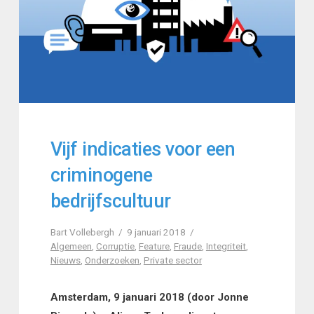
Vijf indicaties voor een
criminogene
bedrijfscultuur
Bart Vollebergh
9 januari 2018
Algemeen
,
Corruptie
,
Feature
,
Fraude
,
Integriteit
,
Nieuws
,
Onderzoeken
,
Private sector
Amsterdam, 9 januari 2018 (door Jonne