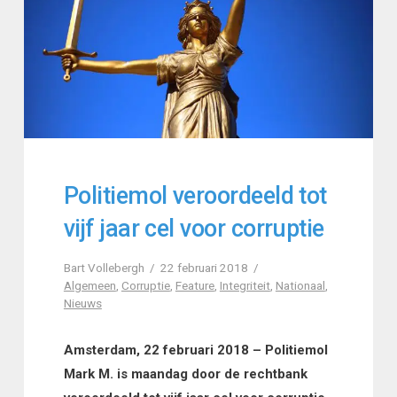
Politiemol veroordeeld tot
vijf jaar cel voor corruptie
Bart Vollebergh
22 februari 2018
Algemeen
,
Corruptie
,
Feature
,
Integriteit
,
Nationaal
,
Nieuws
Amsterdam, 22 februari 2018 – Politiemol
Mark M. is maandag door de rechtbank