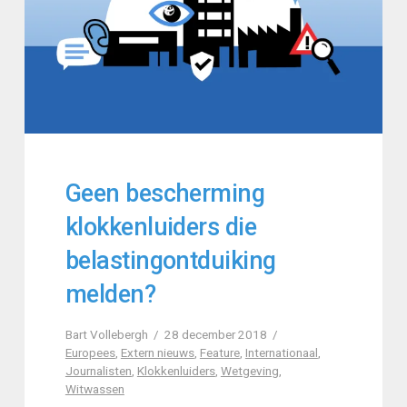
Geen bescherming
klokkenluiders die
belastingontduiking
melden?
Bart Vollebergh
28 december 2018
Europees
,
Extern nieuws
,
Feature
,
Internationaal
,
Journalisten
,
Klokkenluiders
,
Wetgeving
,
Witwassen