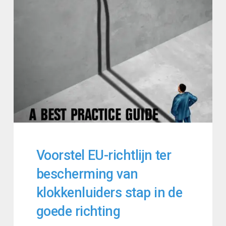
Voorstel EU-richtlijn ter
bescherming van
klokkenluiders stap in de
goede richting