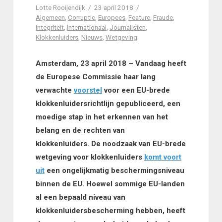
Lotte Rooijendijk
23 april 2018
Algemeen
,
Corruptie
,
Europees
,
Feature
,
Fraude
,
Integriteit
,
Internationaal
,
Journalisten
,
Klokkenluiders
,
Nieuws
,
Wetgeving
Amsterdam, 23 april 2018 – Vandaag heeft
de Europese Commissie haar lang
verwachte
voorstel
voor een EU-brede
klokkenluidersrichtlijn gepubliceerd, een
moedige stap in het erkennen van het
belang en de rechten van
klokkenluiders.
De noodzaak van EU-brede
wetgeving voor klokkenluiders
komt voort
uit
een ongelijkmatig beschermingsniveau
binnen de EU. Hoewel sommige EU-landen
al een bepaald niveau van
klokkenluidersbescherming hebben, heeft