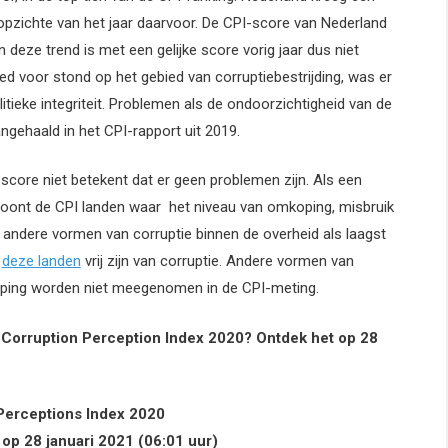
 opzichte van het jaar daarvoor. De CPI-score van Nederland
n deze trend is met een gelijke score vorig jaar dus niet
d voor stond op het gebied van corruptiebestrijding, was er
tieke integriteit. Problemen als de ondoorzichtigheid van de
ngehaald in het CPI-rapport uit 2019.
core niet betekent dat er geen problemen zijn. Als een
eloont de CPI landen waar het niveau van omkoping, misbruik
 andere vormen van corruptie binnen de overheid als laagst
t
deze landen
vrij zijn van corruptie. Andere vormen van
oping worden niet meegenomen in de CPI-meting.
e Corruption Perception Index 2020? Ontdek het op 28
Perceptions Index 2020
op 28 januari 2021 (06:01 uur)