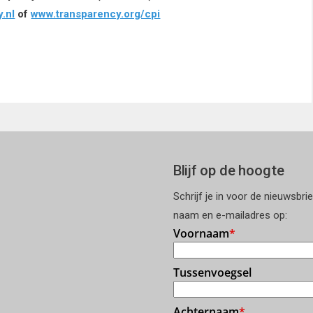
.nl
of
www.transparency.org/cpi
Blijf op de hoogte
Schrijf je in voor de nieuwsbri
naam en e-mailadres op: