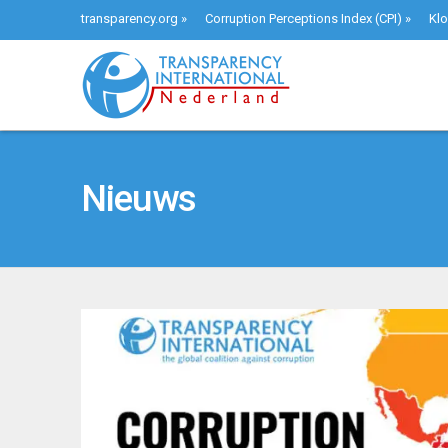
transparency.org
»
Corruption Perceptions Index (CPI)
»
Klo
Nieuws