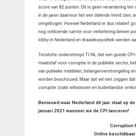
score van 82 punten. Dit is geen verandering ten
in de jaren daarvoor liet een dalende trend zien, e
omgebogen. Hoewel Nederland er dus relatief goe
nog voldoende ruimte voor verbetering binnen poli
lobby in Nederland en draaideurpolitiek werden aa
Tenslotte onderstreept TI-NL dat een goede CPI-s
maatstaf voor corruptie in de publieke sector, b
van publieke middelen, belangenverstrengeling en
worden beschouwd. Maar dat wil niet zeggen da
corruptie zoals witwassen en buitenlandse omk
Benieuwd waar Nederland dit jaar staat op d
januari 2021 wanneer we de CPI lanceren!
Corruption 
Online beschikbaar 