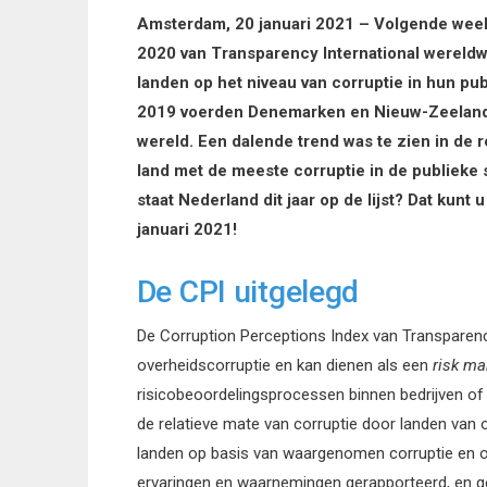
Amsterdam, 20 januari 2021 – Volgende week,
2020 van Transparency International wereldw
landen op het niveau van corruptie in hun pu
2019 voerden Denemarken en Nieuw-Zeeland de
wereld. Een dalende trend was te zien in de 
land met de meeste corruptie in de publieke 
staat Nederland dit jaar op de lijst? Dat kunt
januari 2021!
De CPI uitgelegd
De Corruption Perceptions Index van Transparenc
overheidscorruptie en kan dienen als een
risk m
risicobeoordelingsprocessen binnen bedrijven o
de relatieve mate van corruptie door landen van 
landen op basis van waargenomen corruptie en om
ervaringen en waarnemingen gerapporteerd, en ge