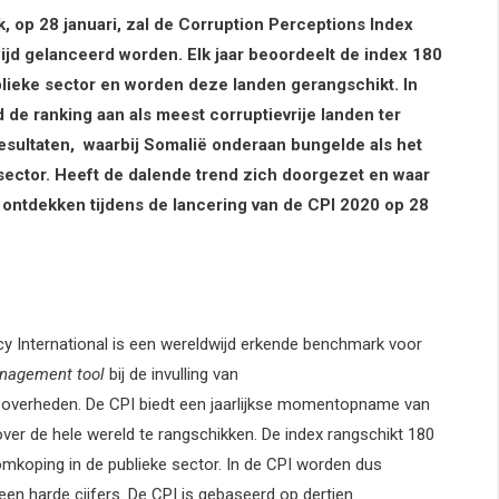
 op 28 januari, zal de Corruption Perceptions Index
ijd gelanceerd worden. Elk jaar beoordeelt de index 180
blieke sector en worden deze landen gerangschikt. In
 ranking aan als meest corruptievrije landen ter
resultaten, waarbij Somalië onderaan bungelde als het
sector. Heeft de dalende trend zich doorgezet en waar
 u ontdekken tijdens de lancering van de CPI 2020 op 28
y International is een wereldwijd erkende benchmark voor
anagement tool
bij de invulling van
f overheden. De CPI biedt een jaarlijkse momentopname van
over de hele wereld te rangschikken. De index rangschikt 180
koping in de publieke sector. In de CPI worden dus
en harde cijfers. De CPI is gebaseerd op dertien