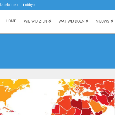
kkenluiden
»
Lobby
»
HOME
WIE WIJ ZIJN
WAT WIJ DOEN
NIEUWS