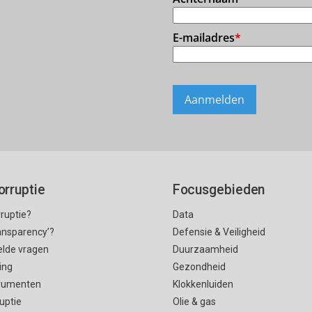
orruptie
Focusgebieden
rruptie?
Data
ransparency’?
Defensie & Veiligheid
elde vragen
Duurzaamheid
ing
Gezondheid
rumenten
Klokkenluiden
uptie
Olie & gas