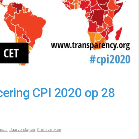
cering CPI 2020 op 28
onaal
,
Jaarverslagen
,
Onderzoeken