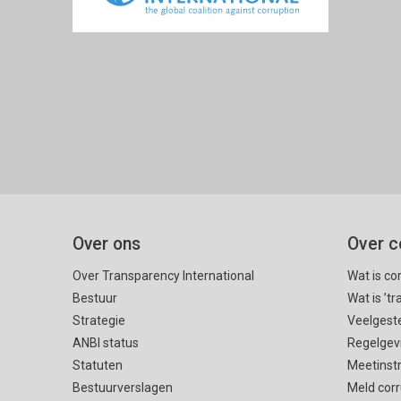
Over ons
Over c
Over Transparency International
Wat is co
Bestuur
Wat is ’t
Strategie
Veelgest
ANBI status
Regelgev
Statuten
Meetinst
Bestuurverslagen
Meld corr