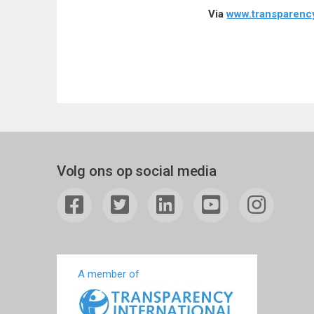
Via
www.transparency
Volg ons op social media
A member of