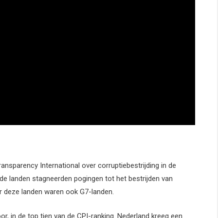
ransparency International over corruptiebestrijding in de
de landen stagneerden pogingen tot het bestrijden van
der deze landen waren ook G7-landen.
or, in de top tien van de CPI-ranking. Nederland kreeg een