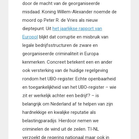
door de macht van de georganiseerde
misdaad. Koning Willem-Alexander noemde de
moord op Peter R. de Vries als nieuw
dieptepunt. Uit
het jaarlijkse rapport van
Europol
blijkt dat corruptie en misbruik van
legale bedrijfsstructuren de zware en
georganiseerde criminaliteit in Europa
kenmerken.
Concreet betekent een en ander
ook versterking van de huidige regelgeving
rondom het
UBO-register
. Echte openbaarheid
en toegankelijkheid van het UBO-register – wie
zit er
werkelijk
achter een bedrijf? – is
belangrijk om Nederland af te helpen van zijn
hardnekkige en kwalijke reputatie als
belastingparadij
s. Hierdoor
nemen we
criminelen
de
wind uit de zeilen. TI-NL
verzoekt de regering
nationaal maar ook
in