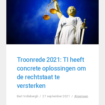
Troonrede 2021: TI heeft
concrete oplossingen om
de rechtstaat te
versterken
Bart Vollebergh
27 september 2021
Algemeen