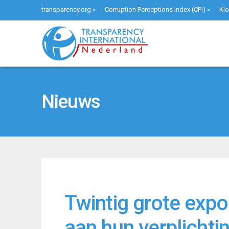
transparency.org
»
Corruption Perceptions Index (CPI)
»
Klo
Nieuws
Twintig grote expo
aan hun verplichti