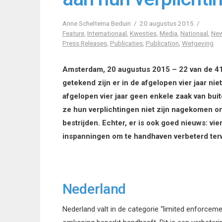
Anne Scheltema Beduin
20 augustus 2015
Feature
,
Internationaal
,
Kwesties
,
Media
,
Nationaal
,
Ne
Press Releases
,
Publicaties
,
Publication
,
Wetgeving
Amsterdam, 20 augustus 2015 – 22 van de 4
getekend zijn er in de afgelopen vier jaar nie
afgelopen vier jaar geen enkele zaak van bu
ze hun verplichtingen niet zijn nagekomen o
bestrijden. Echter, er is ook goed nieuws: v
inspanningen om te handhaven verbeterd terwij
Nederland
Nederland valt in de categorie “limited enforcem