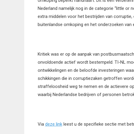
omkoping beperkt handhaaft. Dit is een verbeterin
Nederland namelijk nog in de categorie “little 
extra middelen voor het bestrijden van corruptie
buitenlandse omkoping en het onderzoeken van e
Kritiek was er op de aanpak van postbusmaatscha
onvoldoende actief wordt bestempeld. TI-NL moe
ontwikkelingen en de beloofde investeringen waar
schikkingen die in corruptiezaken getroffen word
straffeloosheid weg te nemen en de actievere ops
waarbij Nederlandse bedrijven of personen betrok
Via
deze link
leest u de specifieke sectie met bet