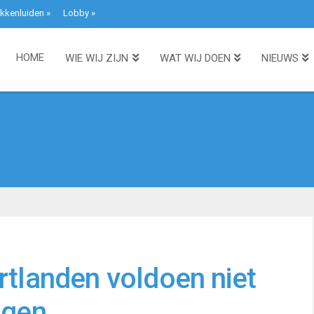
kkenluiden
»
Lobby
»
HOME
WIE WIJ ZIJN
WAT WIJ DOEN
NIEUWS
rtlanden voldoen niet
ngen