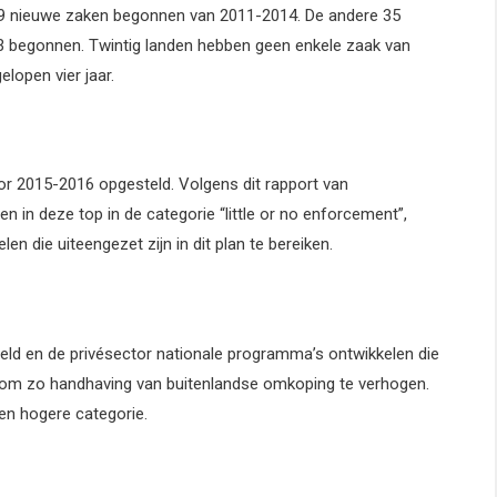
 59 nieuwe zaken begonnen van 2011-2014. De andere 35
3 begonnen. Twintig landen hebben geen enkele zaak van
lopen vier jaar.
or 2015-2016 opgesteld. Volgens dit rapport van
n in deze top in de categorie “little or no enforcement”,
n die uiteengezet zijn in dit plan te bereiken.
veld en de privésector nationale programma’s ontwikkelen die
 om zo handhaving van buitenlandse omkoping te verhogen.
een hogere categorie.