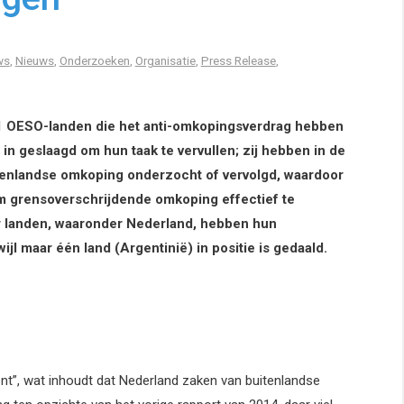
ws
,
Nieuws
,
Onderzoeken
,
Organisatie
,
Press Release
,
1 OESO-landen die het anti-omkopingsverdrag hebben
t in geslaagd om hun taak te vervullen; zij hebben in de
itenlandse omkoping onderzocht of vervolgd, waardoor
m grensoverschrijdende omkoping effectief te
ier landen, waaronder Nederland, hebben hun
l maar één land (Argentinië) in positie is gedaald.
ent”, wat inhoudt dat Nederland zaken van buitenlandse