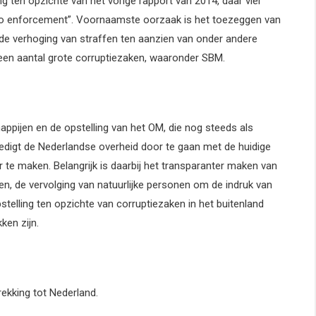
g ten opzichte van het vorige rapport van 2014, daar viel
or no enforcement”. Voornaamste oorzaak is het toezeggen van
, de verhoging van straffen ten aanzien van onder andere
en aantal grote corruptiezaken, waaronder SBM.
ppijen en de opstelling van het OM, die nog steeds als
digt de Nederlandse overheid door te gaan met de huidige
 te maken. Belangrijk is daarbij het transparanter maken van
en, de vervolging van natuurlijke personen om de indruk van
telling ten opzichte van corruptiezaken in het buitenland
ken zijn.
rekking tot Nederland.