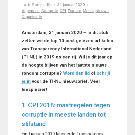
Lotte Rooijendijk
31 januari 2020
Algemeen
,
Corruptie
,
CPI
,
Feature
,
Media
,
Nieuws
,
Organisatie
Amsterdam, 31 januari 2020 – In dit stuk
zetten we de top 10 best gelezen artikelen
van Transparency International Nederland
(TI-NL) in 2019 op een rij. Wil je dit jaar op
de hoogte blijven van het laatste nieuws
rondom corruptie?
Word dan lid
of
schrijf
je in
voor de TI-NL nieuwsbrief. Veel
leesplezier!
1. CPI 2018: maatregelen tegen
corruptie in meeste landen tot
stilstand
Eind januari 2019 lanceerde Transparency