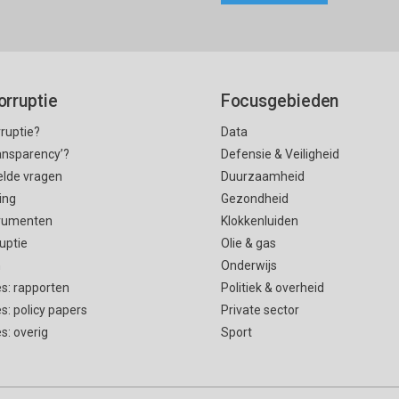
orruptie
Focusgebieden
rruptie?
Data
ransparency’?
Defensie & Veiligheid
elde vragen
Duurzaamheid
ing
Gezondheid
rumenten
Klokkenluiden
uptie
Olie & gas
n
Onderwijs
es: rapporten
Politiek & overheid
es: policy papers
Private sector
es: overig
Sport