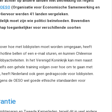
er achter op andere landen met betrekking tot regels
e OESO
(Organisatie voor Economische Samenwerking en
Hiervoor werden 41 landen vergeleken.
elijk moet zijn wie politici beïnvloeden. Bovendien
hap toegankelijker voor verschillende soorten
 over hoe met lobbyisten moet worden omgegaan, heeft
hotline bellen of een e-mail sturen, en kunnen Chileense
obbyactiviteiten. In het Verenigd Koninkrijk kan men naast
zelfs een gehele training volgen over hoe om te gaan met
en, heeft Nederland ook geen gedragscode voor lobbyisten.
volgens de OESO wel goede ethische standaarden voor
antie
mbtenaren en Tweede Kamerleden, terwijl dit in veel andere