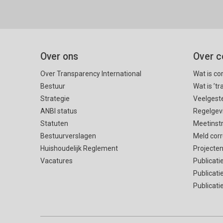
Over ons
Over c
Over Transparency International
Wat is co
Bestuur
Wat is ’t
Strategie
Veelgest
ANBI status
Regelgev
Statuten
Meetinst
Bestuurverslagen
Meld corr
Huishoudelijk Reglement
Projecte
Vacatures
Publicati
Publicati
Publicati