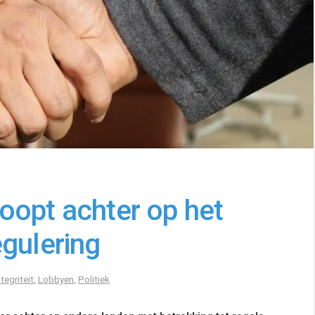
oopt achter op het
gulering
ntegriteit
,
Lobbyen
,
Politiek