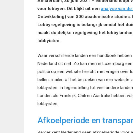
Amsterdam, 30 juni 2021 – Nederland loopt v
voor lobbyen. Dit blijkt uit een
analyse van d
Ontwikkeling) van 300 academische studies. 
Lobbyregelgeving is belangrijk omdat het duid
maakt duidelijke regelgeving het lobbylandsc
lobbyisten.
Waar verschillende landen een handboek hebben
Nederland dit niet. Zo kan men in Luxemburg een 
politici op een website terecht met vragen over l
bellen, mailen of het bezoeken van een website 
lobbyisten. In tegenstelling tot veel andere land
Landen als Frankrijk, Chili en Australië hebben 
lobbyisten.
Afkoelperiode en transpar
Verder kent Nederland geen afkoelperiode voor a