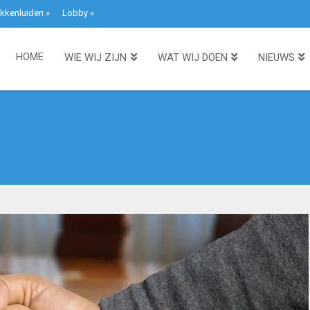
kkenluiden
»
Lobby
»
HOME
WIE WIJ ZIJN
WAT WIJ DOEN
NIEUWS