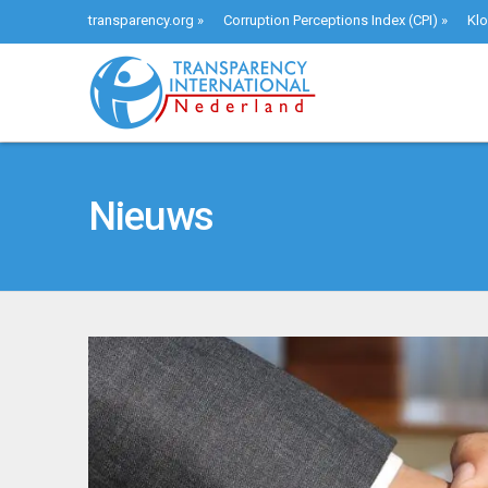
transparency.org
»
Corruption Perceptions Index (CPI)
»
Klo
Nieuws