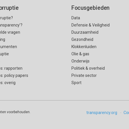
orruptie
Focusgebieden
rruptie?
Data
ransparency’?
Defensie & Veiligheid
elde vragen
Duurzaamheid
ing
Gezondheid
rumenten
Klokkenluiden
uptie
Olie & gas
n
Onderwijs
es: rapporten
Politiek & overheid
es: policy papers
Private sector
es: overig
Sport
chten voorbehouden.
transparency.org
Co