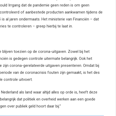
Ewould Irrgang dat de pandemie geen reden is om geen
gecontroleerd of aanbestede producten aankwamen tijdens de
is al jaren ondermaats. Het ministerie van Financiën – dat
es te controleren – greep hierbij te laat in.
lijven toezien op de corona-uitgaven. Zowel bij het
anciën is gedegen controle uitermate belangrijk. Ook het
 zijn corona-gerelateerde uitgaven presenteren. Omdat bij
eriode van de coronacrisis fouten zijn gemaakt, is het des
 controle uitvoert.
Nederland als land waar altijd alles op orde is, heeft deze
elangrijk dat politiek en overheid werken aan een goede
en over publiek geld hoort daar bij.”