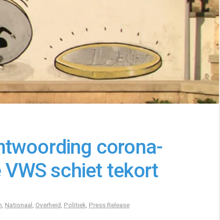
ntwoording corona-
e VWS schiet tekort
n
,
Nationaal
,
Overheid
,
Politiek
,
Press Release