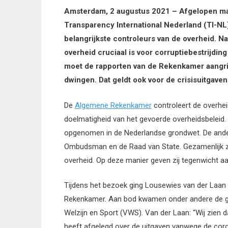
Amsterdam, 2 augustus 2021 – Afgelopen 
Transparency International Nederland (TI-NL
belangrijkste controleurs van de overheid. Na
overheid cruciaal is voor corruptiebestrijdin
moet de rapporten van de Rekenkamer aangrij
dwingen. Dat geldt ook voor de crisisuitgav
De
Algemene Rekenkamer
controleert de overhe
doelmatigheid van het gevoerde overheidsbeleid.
opgenomen in de Nederlandse grondwet. De ander
Ombudsman en de Raad van State. Gezamenlijk zij
overheid. Op deze manier geven zij tegenwicht a
Tijdens het bezoek ging Lousewies van der Laan
Rekenkamer. Aan bod kwamen onder andere de gro
Welzijn en Sport (VWS). Van der Laan: “Wij zien 
heeft afgelegd over de uitgaven vanwege de coro