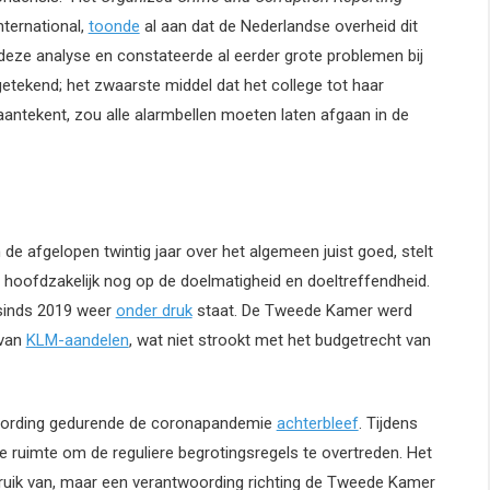
ternational,
toonde
al aan dat de Nederlandse overheid dit
eze analyse en constateerde al eerder grote problemen bij
tekend; het zwaarste middel dat het college tot haar
antekent, zou alle alarmbellen moeten laten afgaan in de
de afgelopen twintig jaar over het algemeen juist goed, stelt
 hoofdzakelijk nog op de doelmatigheid en doeltreffendheid.
 sinds 2019 weer
onder druk
staat. De Tweede Kamer werd
 van
KLM-aandelen
, wat niet strookt met het budgetrecht van
oording gedurende de coronapandemie
achterbleef
. Tijdens
 ruimte om de reguliere begrotingsregels te overtreden. Het
bruik van, maar een verantwoording richting de Tweede Kamer