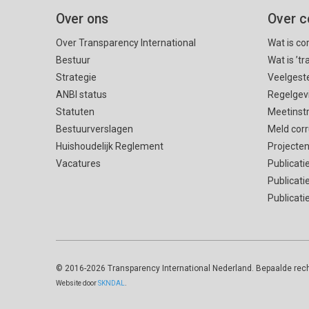
Over ons
Over c
Over Transparency International
Wat is co
Bestuur
Wat is ’t
Strategie
Veelgest
ANBI status
Regelgev
Statuten
Meetinst
Bestuurverslagen
Meld corr
Huishoudelijk Reglement
Projecte
Vacatures
Publicati
Publicati
Publicati
© 2016
-2026 Transparency International Nederland. Bepaalde re
Website door
SKNDAL
.