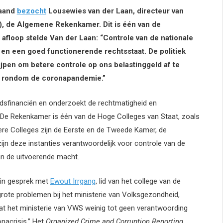
maand
bezocht
Lousewies van der Laan, directeur van
), de Algemene Rekenkamer. Dit is één van de
 afloop stelde Van der Laan: “Controle van de nationale
g en een goed functionerende rechtsstaat. De politiek
pen om betere controle op ons belastinggeld af te
en rondom de coronapandemie.”
idsfinanciën en onderzoekt de rechtmatigheid en
 De Rekenkamer is één van de Hoge Colleges van Staat, zoals
e Colleges zijn de Eerste en de Tweede Kamer, de
n deze instanties verantwoordelijk voor controle van de
an de uitvoerende macht.
 in gesprek met
Ewout Irrgang
, lid van het college van de
te problemen bij het ministerie van Volksgezondheid,
dat het ministerie van VWS weinig tot geen verantwoording
nacrisis.” Het
Organized Crime and Corruption Reporting