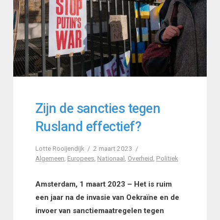
Zijn de sancties tegen
Rusland effectief?
Lotte Rooijendijk
2 maart 2023
Algemeen
,
Europees
,
Nationaal
,
Overheid
,
Politiek
Amsterdam, 1 maart 2023 – Het is ruim
een jaar na de invasie van Oekraïne en de
invoer van sanctiemaatregelen tegen