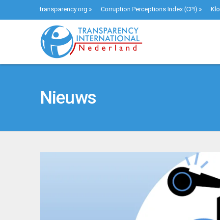
transparency.org
»
Corruption Perceptions Index (CPI)
»
Klo
Nieuws