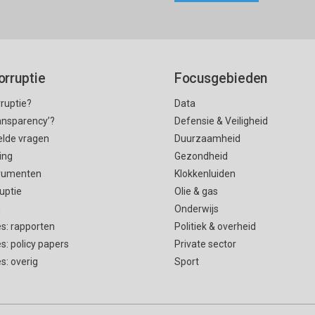
orruptie
Focusgebieden
rruptie?
Data
ransparency’?
Defensie & Veiligheid
elde vragen
Duurzaamheid
ing
Gezondheid
rumenten
Klokkenluiden
uptie
Olie & gas
n
Onderwijs
es: rapporten
Politiek & overheid
es: policy papers
Private sector
es: overig
Sport