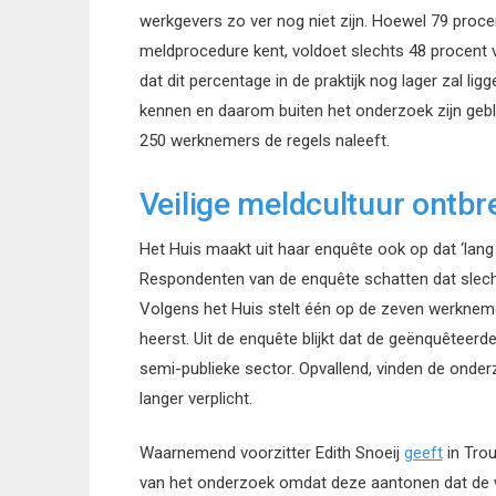
werkgevers zo ver nog niet zijn. Hoewel 79 proce
meldprocedure kent, voldoet slechts 48 procent v
dat dit percentage in de praktijk nog lager zal l
kennen en daarom buiten het onderzoek zijn geble
250 werknemers de regels naleeft.
Veilige meldcultuur ontbr
Het Huis maakt uit haar enquête ook op dat ‘lang n
Respondenten van de enquête schatten dat slech
Volgens het Huis stelt één op de zeven werkneme
heerst. Uit de enquête blijkt dat de geënquêteerde
semi-publieke sector. Opvallend, vinden de onde
langer verplicht.
Waarnemend voorzitter Edith Snoeij
geeft
in Trou
van het onderzoek omdat deze aantonen dat de w