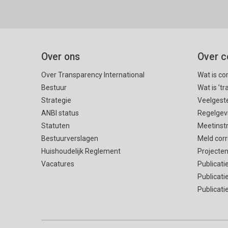
Over ons
Over c
Over Transparency International
Wat is co
Bestuur
Wat is ’t
Strategie
Veelgest
ANBI status
Regelgev
Statuten
Meetinst
Bestuurverslagen
Meld corr
Huishoudelijk Reglement
Projecte
Vacatures
Publicati
Publicati
Publicati