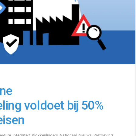
rne
ling voldoet bij 50%
eisen
eature
,
Integriteit
,
Klokkenluiders
,
Nationaal
,
Nieuws
,
Wetgeving