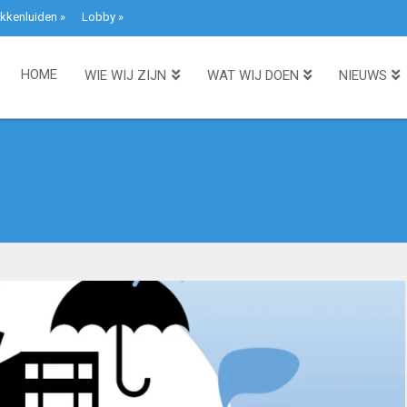
kkenluiden
»
Lobby
»
HOME
WIE WIJ ZIJN
WAT WIJ DOEN
NIEUWS