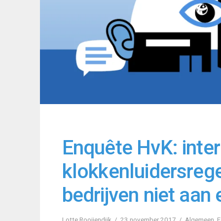
Enquête HvK: inte
klokkenluidersrege
bedrijven niet aan 
Lotte Rooijendijk
23 november 2017
Algemeen
,
F