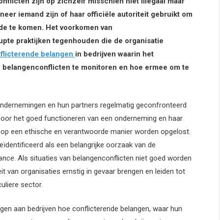
icten zijn op zichzelf misschien niet illegaal maar
eer iemand zijn of haar officiële autoriteit gebruikt om
oede te komen. Het voorkomen van
pte praktijken tegenhouden die de organisatie
nflicterende belangen
in bedrijven waarin het
e belangenconflicten te monitoren en hoe ermee om te
 ondernemingen en hun partners regelmatig geconfronteerd
. Voor het goed functioneren van een onderneming en haar
ten op een ethische en verantwoorde manier worden opgelost.
geïdentificeerd als een belangrijke oorzaak van de
nance
. Als situaties van belangenconflicten niet goed worden
it van organisaties ernstig in gevaar brengen en leiden tot
uliere sector.
ngen aan bedrijven hoe conflicterende belangen, waar hun