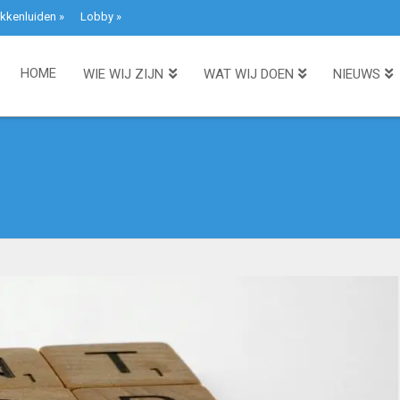
kkenluiden
»
Lobby
»
HOME
WIE WIJ ZIJN
WAT WIJ DOEN
NIEUWS