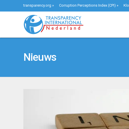
transparency.org
»
Corruption Perceptions Index (CPI)
»
Klo
Nieuws