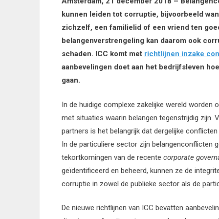
Amsterdam, 21 december 2018 – Belangenconfl
kunnen leiden tot corruptie, bijvoorbeeld wann
zichzelf, een familielid of een vriend ten g
belangenverstrengeling kan daarom ook corru
schaden. ICC komt met
richtlijnen inzake co
aanbevelingen doet aan het bedrijfsleven ho
gaan.
In de huidige complexe zakelijke wereld worden
met situaties waarin belangen tegenstrijdig zijn
partners is het belangrijk dat dergelijke conflic
In de particuliere sector zijn belangenconflicten 
tekortkomingen van de recente
corporate gover
geïdentificeerd en beheerd, kunnen ze de integrite
corruptie in zowel de publieke sector als de partic
De nieuwe richtlijnen van ICC bevatten aanbeveli