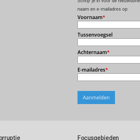
Schrijf je in voor de nieuwsbri
naam en e-mailadres op:
orruptie
Focusgebieden