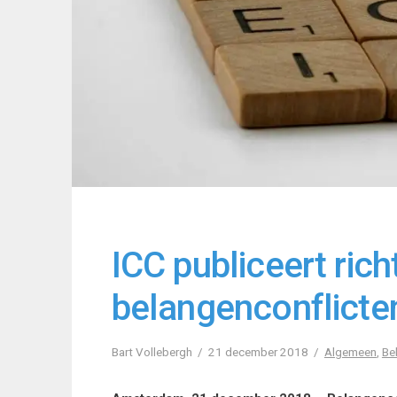
ICC publiceert rich
belangenconflicten
Bart Vollebergh
21 december 2018
Algemeen
,
Be