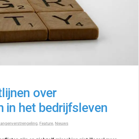
tlijnen over
 in het bedrijfsleven
langenverstrengeling
,
Feature
,
Nieuws