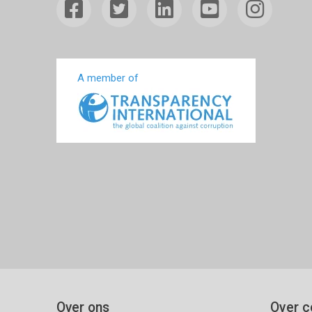
A member of
Over ons
Over c