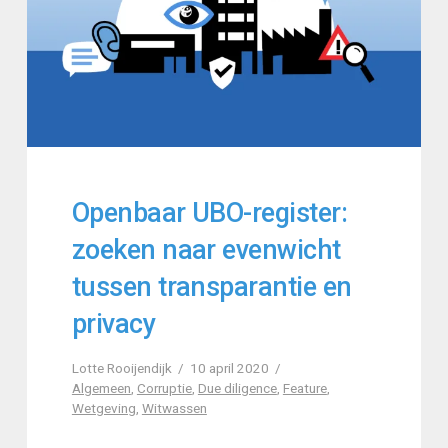
Openbaar UBO-register:
zoeken naar evenwicht
tussen transparantie en
privacy
Lotte Rooijendijk
10 april 2020
Algemeen
,
Corruptie
,
Due diligence
,
Feature
,
Wetgeving
,
Witwassen