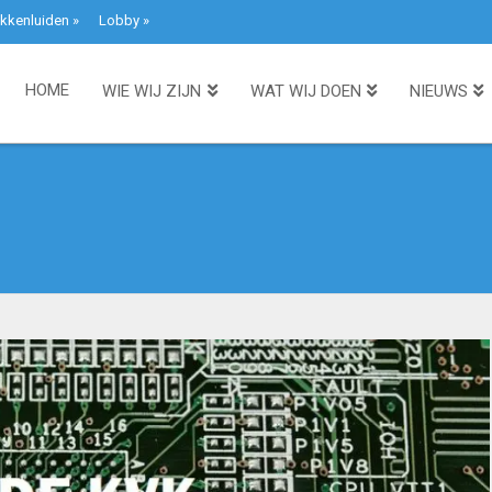
kkenluiden
»
Lobby
»
HOME
WIE WIJ ZIJN
WAT WIJ DOEN
NIEUWS