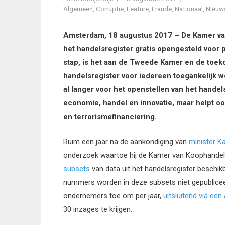
Algemeen
,
Corruptie
,
Feature
,
Fraude
,
Nationaal
,
Nieuw
Amsterdam, 18 augustus 2017 – De Kamer va
het handelsregister gratis opengesteld voor 
stap, is het aan de Tweede Kamer en de toeko
handelsregister voor iedereen toegankelijk w
al langer voor het openstellen van het handels
economie, handel en innovatie, maar helpt oo
en terrorismefinanciering.
Ruim een jaar na de aankondiging van
minister 
onderzoek waartoe hij de Kamer van Koophande
subsets
van data uit het handelsregister beschi
nummers worden in deze subsets niet gepubliceer
ondernemers toe om per jaar,
uitsluitend via ee
30 inzages te krijgen.