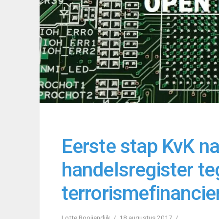
Eerste stap KvK n
handelsregister t
terrorismefinancie
Lotte Rooijendijk
18 augustus 2017