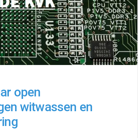
aar open
egen witwassen en
ring