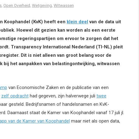
s
,
Open Overheid
,
Wetgeving
,
Witwassen
n Koophandel (KvK) heeft een
klein deel
van de data uit
publiek. Hoewel dit gezien kan worden als een eerste
mstige regeringspartijen om ervoor te zorgen dat het
ordt. Transparency International Nederland (TI-NL) pleit
register. Dit is niet alleen van groot belang voor de
k bij het aanpakken van belastingontwijking, witwassen
Kamp
van Economische Zaken en de publicatie van een
l
zelf opdracht
had gegeven, zijn halverwege juli
twee
kbaar gesteld. Bedrijfsnamen of handelsnamen en KvK-
d. Daarnaast staat de Kamer van Koophandel vanaf 17 juli jl.
n app van de Kamer van Koophandel
maar niet als open data,