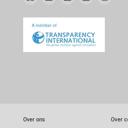
A member of
Over ons
Over c