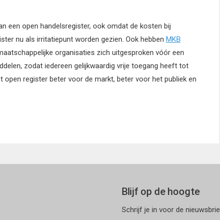
n een open handelsregister, ook omdat de kosten bij
ister nu als irritatiepunt worden gezien. Ook hebben
MKB
aatschappelijke organisaties zich uitgesproken vóór een
ddelen, zodat iedereen gelijkwaardig vrije toegang heeft tot
cht open register beter voor de markt, beter voor het publiek en
Blijf op de hoogte
Schrijf je in voor de nieuwsbri