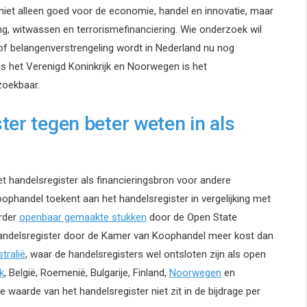
 niet alleen goed voor de economie, handel en innovatie, maar
ing, witwassen en terrorismefinanciering. Wie onderzoek wil
f belangenverstrengeling wordt in Nederland nu nog
s het Verenigd Koninkrijk en Noorwegen is het
zoekbaar.
ter tegen beter weten in als
 handelsregister als financieringsbron voor andere
oophandel toekent aan het handelsregister in vergelijking met
erder
openbaar gemaakte stukken
door de Open State
 handelsregister door de Kamer van Koophandel meer kost dan
tralië
, waar de handelsregisters wel ontsloten zijn als open
k
, België, Roemenië, Bulgarije, Finland,
Noorwegen
en
 waarde van het handelsregister niet zit in de bijdrage per