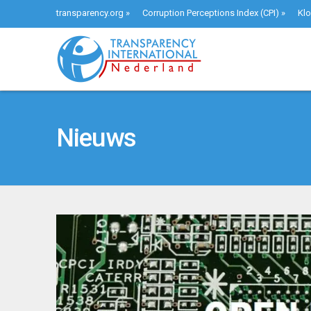
transparency.org
»
Corruption Perceptions Index (CPI)
»
Klo
Nieuws