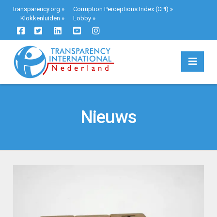
transparency.org
»
Corruption Perceptions Index (CPI)
»
Klokkenluiden
»
Lobby
»
Navi
Nieuws