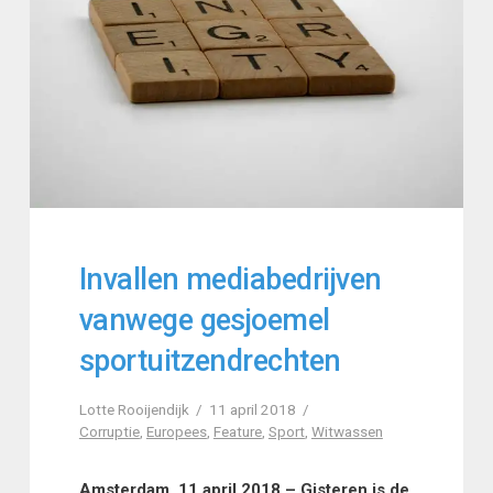
Invallen mediabedrijven
vanwege gesjoemel
sportuitzendrechten
Lotte Rooijendijk
11 april 2018
Corruptie
,
Europees
,
Feature
,
Sport
,
Witwassen
Amsterdam, 11 april 2018 – Gisteren is de