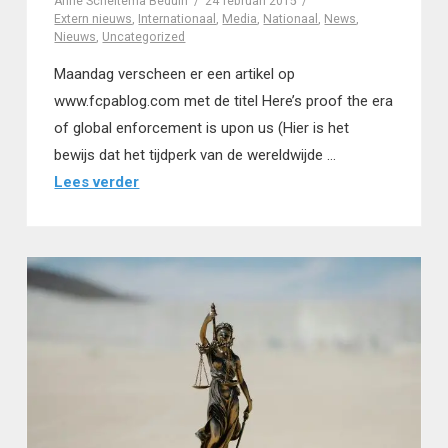
Anne Scheltema Beduin
24 februari 2015
Extern nieuws
,
Internationaal
,
Media
,
Nationaal
,
News
,
Nieuws
,
Uncategorized
Maandag verscheen er een artikel op
www.fcpablog.com met de titel Here’s proof the era
of global enforcement is upon us (Hier is het
bewijs dat het tijdperk van de wereldwijde …
Lees verder