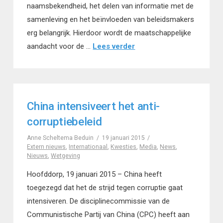
naamsbekendheid, het delen van informatie met de
samenleving en het beïnvloeden van beleidsmakers
erg belangrijk. Hierdoor wordt de maatschappelijke
aandacht voor de …
Lees verder
China intensiveert het anti-
corruptiebeleid
Anne Scheltema Beduin
19 januari 2015
Extern nieuws
,
Internationaal
,
Kwesties
,
Media
,
News
,
Nieuws
,
Wetgeving
Hoofddorp, 19 januari 2015 – China heeft
toegezegd dat het de strijd tegen corruptie gaat
intensiveren. De disciplinecommissie van de
Communistische Partij van China (CPC) heeft aan