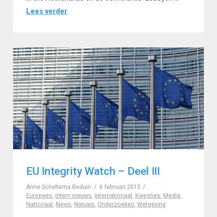
Lees verder
EU Integrity Watch – Deel III
Anne Scheltema Beduin
6 februari 2015
Europees
,
Intern nieuws
,
Internationaal
,
Kwesties
,
Media
,
Nationaal
,
News
,
Nieuws
,
Onderzoeken
,
Wetgeving