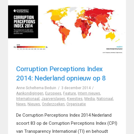
Corruption Perceptions Index
2014: Nederland opnieuw op 8
Anne Scheltema Beduin
3 december 2014
Aankondigingen
,
Europees
,
Feature
,
Intern nieuws
,
Internationaal
,
Jaarverslagen
,
Kwesties
,
Media
,
Nationaal
,
News
,
Nieuws
,
Onderzoeken
,
Organisatie
De Corruption Perceptions Index 2014 Nederland
scoort 83 op de Corruption Perceptions Index (CPI)
van Transparency International (TI) en behoudt