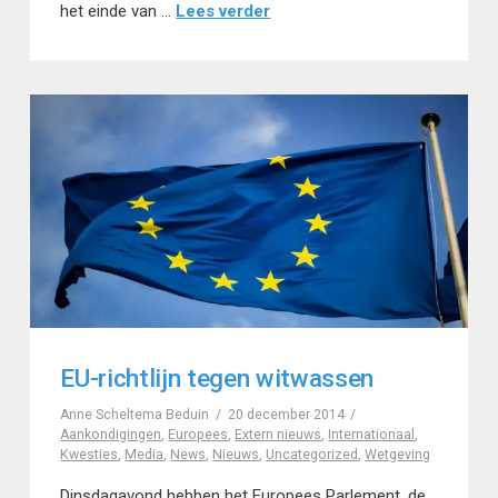
het einde van …
Lees verder
EU-richtlijn tegen witwassen
Anne Scheltema Beduin
20 december 2014
Aankondigingen
,
Europees
,
Extern nieuws
,
Internationaal
,
Kwesties
,
Media
,
News
,
Nieuws
,
Uncategorized
,
Wetgeving
Dinsdagavond hebben het Europees Parlement, de