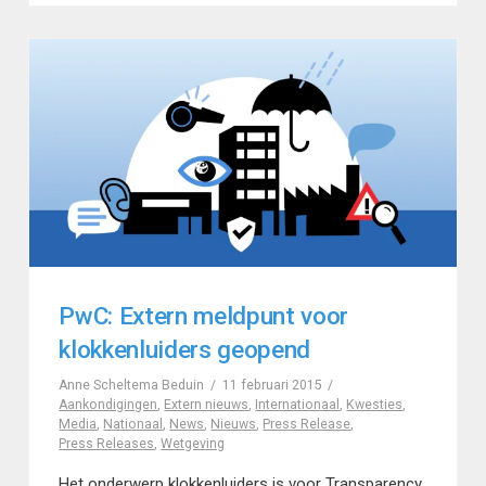
PwC: Extern meldpunt voor
klokkenluiders geopend
Anne Scheltema Beduin
11 februari 2015
Aankondigingen
,
Extern nieuws
,
Internationaal
,
Kwesties
,
Media
,
Nationaal
,
News
,
Nieuws
,
Press Release
,
Press Releases
,
Wetgeving
Het onderwerp klokkenluiders is voor Transparency