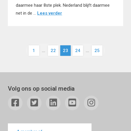
daarmee haar 8ste plek. Nederland blijft daarmee
net in de …
Lees verder
1
...
22
23
24
...
25
Volg ons op social media