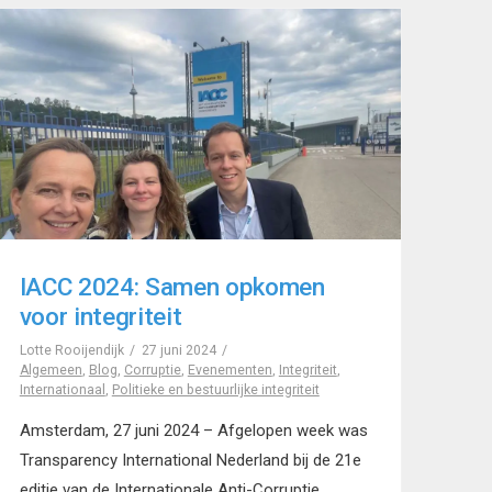
IACC 2024: Samen opkomen
voor integriteit
Lotte Rooijendijk
27 juni 2024
Algemeen
,
Blog
,
Corruptie
,
Evenementen
,
Integriteit
,
Internationaal
,
Politieke en bestuurlijke integriteit
Amsterdam, 27 juni 2024 – Afgelopen week was
Transparency International Nederland bij de 21e
editie van de Internationale Anti-Corruptie