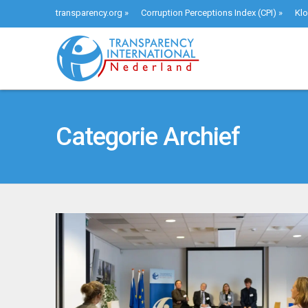
transparency.org
»
Corruption Perceptions Index (CPI)
»
Klo
Categorie Archief