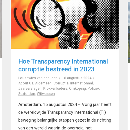
Hoe Transparency International
corruptie bestreed in 2023
Lousewies van der Laan
16 augustus 2024
About Us
,
Algemeen
,
Corruptie
,
Internationaal
,
Jaarverslagen
,
Klokkenluiders
,
Omkoping
,
Politiek
,
Sextortion
,
Witwassen
Amsterdam, 15 augustus 2024 – Vorig jaar heeft
de wereldwijde Transparancy International (TI)
beweging belangrijke stappen gezet in de richting
van een wereld waarin de overheid, het