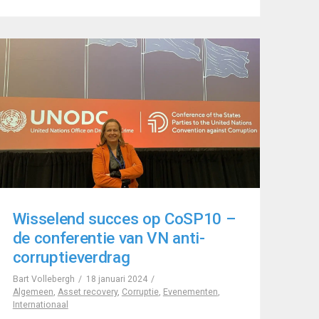
Wisselend succes op CoSP10 –
de conferentie van VN anti-
corruptieverdrag
Bart Vollebergh
18 januari 2024
Algemeen
,
Asset recovery
,
Corruptie
,
Evenementen
,
Internationaal