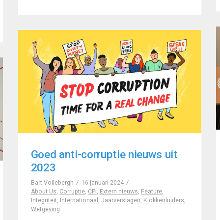
Goed anti-corruptie nieuws uit
2023
Bart Vollebergh
16 januari 2024
About Us
,
Corruptie
,
CPI
,
Extern nieuws
,
Feature
,
Integriteit
,
Internationaal
,
Jaarverslagen
,
Klokkenluiders
,
Wetgeving