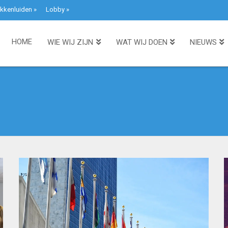
kkenluiden
»
Lobby
»
HOME
WIE WIJ ZIJN
WAT WIJ DOEN
NIEUWS