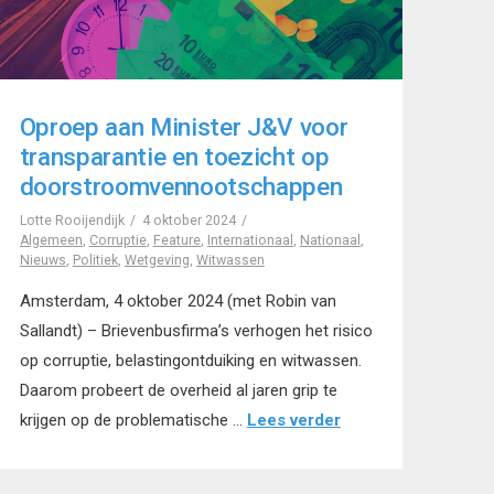
Oproep aan Minister J&V voor
transparantie en toezicht op
doorstroomvennootschappen
Lotte Rooijendijk
4 oktober 2024
Algemeen
,
Corruptie
,
Feature
,
Internationaal
,
Nationaal
,
Nieuws
,
Politiek
,
Wetgeving
,
Witwassen
Amsterdam, 4 oktober 2024 (met Robin van
Sallandt) – Brievenbusfirma’s verhogen het risico
op corruptie, belastingontduiking en witwassen.
Daarom probeert de overheid al jaren grip te
krijgen op de problematische …
Lees verder