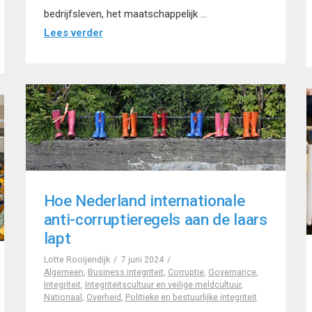
bedrijfsleven, het maatschappelijk …
Lees verder
Hoe Nederland internationale
anti-corruptieregels aan de laars
lapt
Lotte Rooijendijk
7 juni 2024
Algemeen
,
Business integriteit
,
Corruptie
,
Governance
,
Integriteit
,
Integriteitscultuur en veilige meldcultuur
,
Nationaal
,
Overheid
,
Politieke en bestuurlijke integriteit