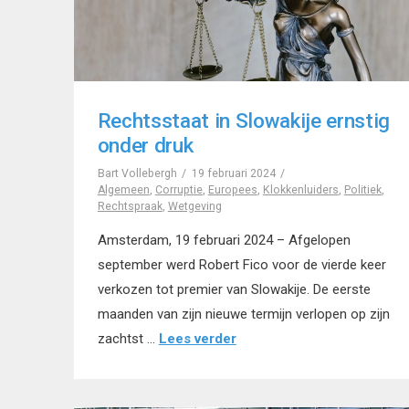
Rechtsstaat in Slowakije ernstig
onder druk
Bart Vollebergh
19 februari 2024
Algemeen
,
Corruptie
,
Europees
,
Klokkenluiders
,
Politiek
,
Rechtspraak
,
Wetgeving
Amsterdam, 19 februari 2024 – Afgelopen
september werd Robert Fico voor de vierde keer
verkozen tot premier van Slowakije. De eerste
maanden van zijn nieuwe termijn verlopen op zijn
zachtst …
Lees verder