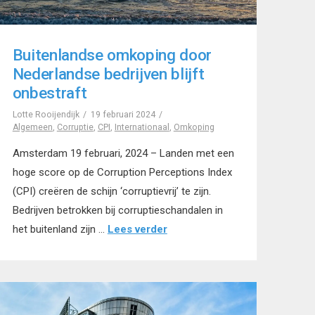
Buitenlandse omkoping door
Nederlandse bedrijven blijft
onbestraft
Lotte Rooijendijk
19 februari 2024
Algemeen
,
Corruptie
,
CPI
,
Internationaal
,
Omkoping
Amsterdam 19 februari, 2024 – Landen met een
hoge score op de Corruption Perceptions Index
(CPI) creëren de schijn ‘corruptievrij’ te zijn.
Bedrijven betrokken bij corruptieschandalen in
het buitenland zijn …
Lees verder