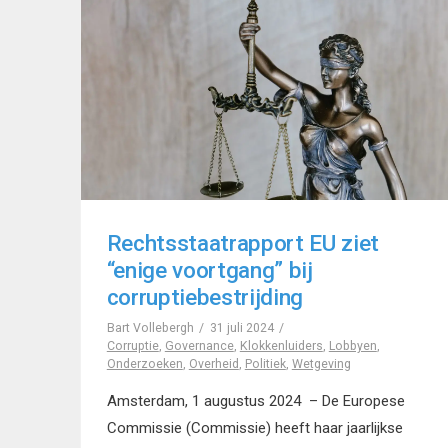
Rechtsstaatrapport EU ziet
“enige voortgang” bij
corruptiebestrijding
Bart Vollebergh
31 juli 2024
Corruptie
,
Governance
,
Klokkenluiders
,
Lobbyen
,
Onderzoeken
,
Overheid
,
Politiek
,
Wetgeving
Amsterdam, 1 augustus 2024 – De Europese
Commissie (Commissie) heeft haar jaarlijkse