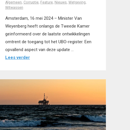
Algemeen
,
Corruptie
,
Feature
,
Nieuws
,
Wetgeving
,
Witwassen
Amsterdam, 16 mei 2024 – Minister Van
Weyenberg heeft onlangs de Tweede Kamer
geïnformeerd over de laatste ontwikkelingen
omtrent de toegang tot het UBO-register. Een
opvallend aspect van deze update …
Lees verder