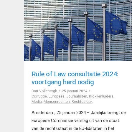
Rule of Law consultatie 2024:
voortgang hard nodig
Bart Vollebergh
25 januari 2024
Corruptie
,
Europees
,
Journalisten
,
Klokkenluiders
,
Media
,
Mensenrechten
,
Rechtspraak
Amsterdam, 25 januari 2024 – Jaarlijks brengt de
Europese Commissie verslag uit van de staat
van de rechtsstaat in de EU-lidstaten in het