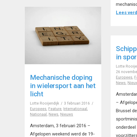
mechanisc
Lees ver
Schippe
in spor
Lotte Rooije
26 novembe
Mechanische doping
Europees
,
F
News
,
Nieu
in wielersport aan het
licht
Amsterda
– Afgelop
Lotte Rooijendijk
3 februari 2016
Europees
,
Feature
,
Internationaal
,
Brussel d
Nationaal
,
News
,
Nieuws
sportmini
Amsterdam, 3 februari 2016 –
onderdeel 
Afgelopen weekend werd de 19-
voorzitte