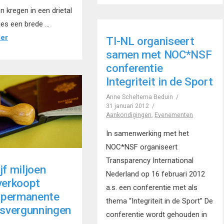
 kregen in een drietal
ies een brede …
der
TI-NL organiseert
samen met NOC*NSF
conferentie
Integriteit in de Sport
Anne Scheltema Beduin
31 januari 2012
Aankondigingen
,
Evenementen
In samenwerking met het
NOC*NSF organiseert
Transparency International
jf miljoen
Nederland op 16 februari 2012
 verkoopt
a.s. een conferentie met als
 permanente
thema “Integriteit in de Sport” De
jfsvergunningen
conferentie wordt gehouden in