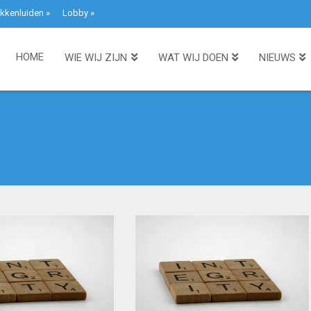
kkenluiden
»
Lobby
»
HOME
WIE WIJ ZIJN
WAT WIJ DOEN
NIEUWS