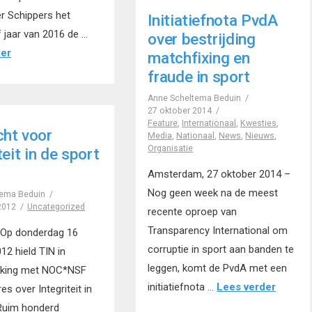
er Schippers het
Initiatiefnota PvdA
f jaar van 2016 de …
over bestrijding
der
matchfixing en
fraude in sport
Anne Scheltema Beduin
27 oktober 2014
Feature
,
Internationaal
,
Kwesties
,
ht voor
Media
,
Nationaal
,
News
,
Nieuws
,
Organisatie
teit in de sport
!
Amsterdam, 27 oktober 2014 –
Nog geen week na de meest
tema Beduin
 2012
Uncategorized
recente oproep van
Transparency International om
Op donderdag 16
corruptie in sport aan banden te
012 hield TIN in
leggen, komt de PvdA met een
king met NOC*NSF
initiatiefnota …
Lees verder
es over Integriteit in
 Ruim honderd