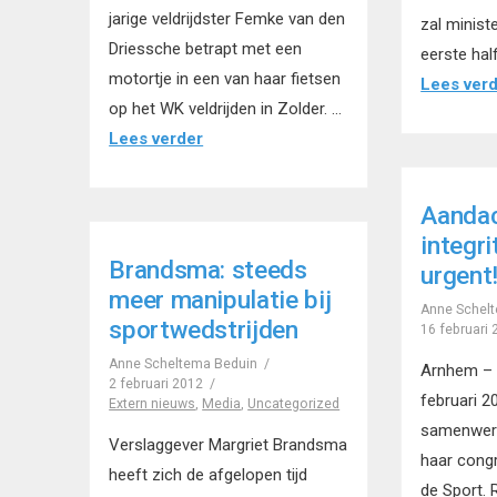
jarige veldrijdster Femke van den
zal minist
Driessche betrapt met een
eerste hal
motortje in een van haar fietsen
Lees ver
op het WK veldrijden in Zolder. …
Lees verder
Aandac
integri
Brandsma: steeds
urgent
meer manipulatie bij
Anne Schel
sportwedstrijden
16 februari
Anne Scheltema Beduin
Arnhem – 
2 februari 2012
februari 2
Extern nieuws
,
Media
,
Uncategorized
samenwer
Verslaggever Margriet Brandsma
haar congr
heeft zich de afgelopen tijd
de Sport.