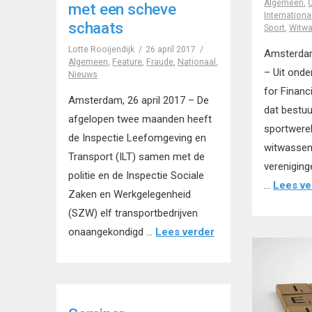
Algemeen
,
C
met een scheve
Internationa
schaats
Sport
,
Witw
Lotte Rooijendijk
26 april 2017
Amsterdam
Algemeen
,
Feature
,
Fraude
,
Nationaal
,
– Uit onde
Nieuws
for Financi
Amsterdam, 26 april 2017 – De
dat bestuu
afgelopen twee maanden heeft
sportwerel
de Inspectie Leefomgeving en
witwassen
Transport (ILT) samen met de
vereniging
politie en de Inspectie Sociale
…
Lees ve
Zaken en Werkgelegenheid
(SZW) elf transportbedrijven
onaangekondigd …
Lees verder