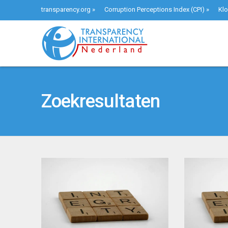
transparency.org
»
Corruption Perceptions Index (CPI)
»
Klo
Zoekresultaten