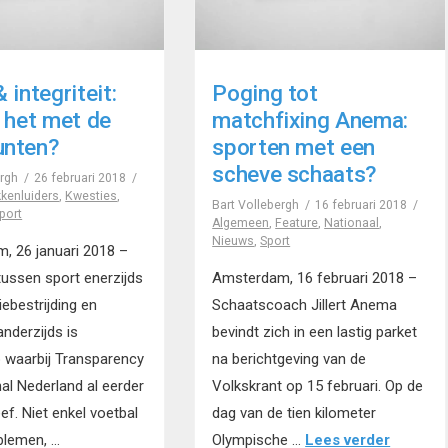
 integriteit:
Poging tot
t het met de
matchfixing Anema:
unten?
sporten met een
scheve schaats?
ergh
26 februari 2018
kenluiders
,
Kwesties
,
Bart Vollebergh
16 februari 2018
port
Algemeen
,
Feature
,
Nationaal
,
Nieuws
,
Sport
, 26 januari 2018 –
 tussen sport enerzijds
Amsterdam, 16 februari 2018 –
iebestrijding en
Schaatscoach Jillert Anema
 anderzijds is
bevindt zich in een lastig parket
 waarbij Transparency
na berichtgeving van de
nal Nederland al eerder
Volkskrant op 15 februari. Op de
ef. Niet enkel voetbal
dag van de tien kilometer
blemen, …
Olympische …
Lees verder