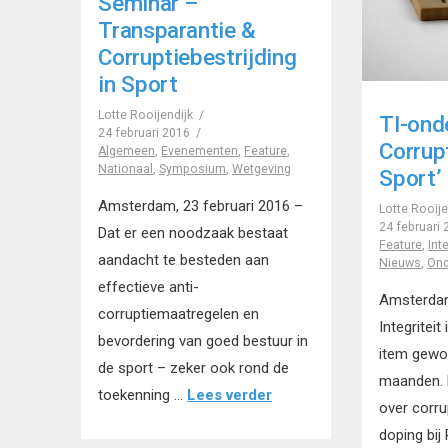
Seminar –
Transparantie &
Corruptiebestrijding
in Sport
Lotte Rooijendijk
TI-ond
24 februari 2016
Corrup
Algemeen
,
Evenementen
,
Feature
,
Nationaal
,
Symposium
,
Wetgeving
Sport’
Amsterdam, 23 februari 2016 –
Lotte Rooije
24 februari
Dat er een noodzaak bestaat
Feature
,
Int
aandacht te besteden aan
Nieuws
,
Ond
effectieve anti-
Amsterdam
corruptiemaatregelen en
Integriteit
bevordering van goed bestuur in
item gewo
de sport – zeker ook rond de
maanden. 
toekenning …
Lees verder
over corru
doping bij