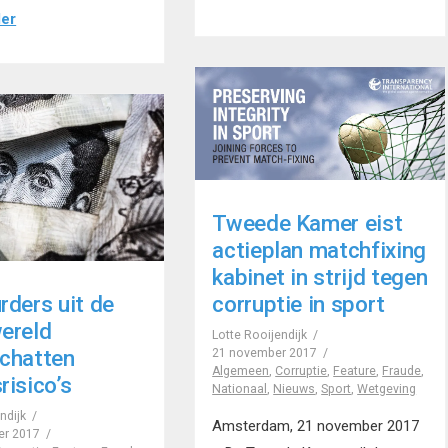
der
Tweede Kamer eist
actieplan matchfixing
kabinet in strijd tegen
rders uit de
corruptie in sport
ereld
Lotte Rooijendijk
chatten
21 november 2017
Algemeen
,
Corruptie
,
Feature
,
Fraude
,
risico’s
Nationaal
,
Nieuws
,
Sport
,
Wetgeving
ndijk
Amsterdam, 21 november 2017
er 2017