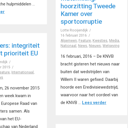
he hulpmiddelen …
hoorzitting Tweede
der
Kamer over
sportcorruptie
Lotte Rooijendijk
16 februari 2016
Algemeen
,
Feature
,
Kwesties
,
Media
,
rs: integriteit
Nationaal
,
News
,
Nieuws
,
Wetgeving
t prioriteit EU
16 februari, 2016 – De KNVB
ndijk
bracht gisteren het nieuws naar
r 2015
buiten dat wedstrijden van
eature
,
Internationaal
,
ws
Willem II waren gefixed. Daarbij
hoorde een Eredivisiewedstrijd,
m, 26 november 2015
waarvoor naar het oordeel van
en week kwam in
de KNVB …
Lees verder
e Europese Raad van
sters samen. Als
van het EU-
rschap van Nederland