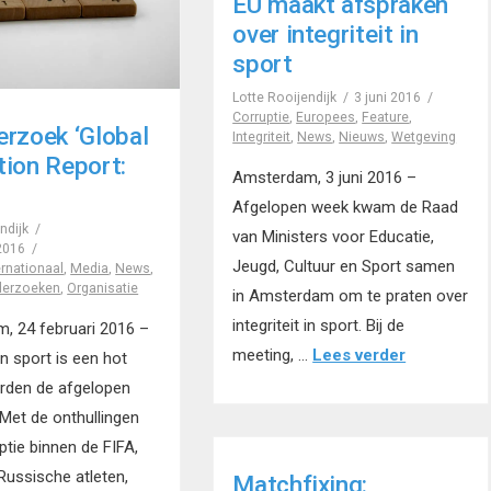
EU maakt afspraken
over integriteit in
sport
Lotte Rooijendijk
3 juni 2016
Corruptie
,
Europees
,
Feature
,
erzoek ‘Global
Integriteit
,
News
,
Nieuws
,
Wetgeving
tion Report:
Amsterdam, 3 juni 2016 –
Afgelopen week kwam de Raad
ndijk
van Ministers voor Educatie,
 2016
Jeugd, Cultuur en Sport samen
ernationaal
,
Media
,
News
,
erzoeken
,
Organisatie
in Amsterdam om te praten over
integriteit in sport. Bij de
, 24 februari 2016 –
meeting, …
Lees verder
 in sport is een hot
rden de afgelopen
Met de onthullingen
ptie binnen de FIFA,
 Russische atleten,
Matchfixing: