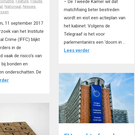
– De Tweede Kamer wil dat
orruptie
,
Feature
,
Fraude
,
al
,
Nationaal
,
Nieuws
,
matchfixing beter bestreden
assen
wordt en eist een actieplan van
, 11 september 2017
het kabinet. Volgens de
rzoek van het Institute
Telegraaf is het voor
al Crime (IFFC) blijkt
parlementariërs een ‘doorn in …
rders in de
Lees verder
d vaak de risico’s van
 bij bonden en
en onderschatten. De
rder