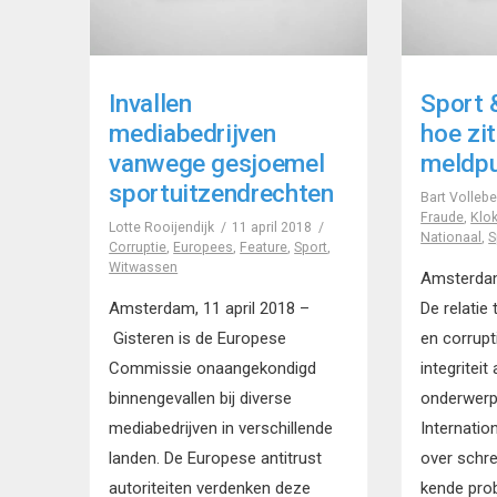
Invallen
Sport &
mediabedrijven
hoe zi
vanwege gesjoemel
meldp
sportuitzendrechten
Bart Volleb
Fraude
,
Klok
Lotte Rooijendijk
11 april 2018
Nationaal
,
S
Corruptie
,
Europees
,
Feature
,
Sport
,
Witwassen
Amsterdam
Amsterdam, 11 april 2018 –
De relatie
Gisteren is de Europese
en corrupt
Commissie onaangekondigd
integriteit
binnengevallen bij diverse
onderwerp
mediabedrijven in verschillende
Internatio
landen. De Europese antitrust
over schre
autoriteiten verdenken deze
kende pro