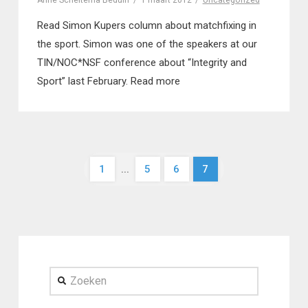
Anne Scheltema Beduin
1 maart 2012
Uncategorized
Read Simon Kupers column about matchfixing in
the sport. Simon was one of the speakers at our
TIN/NOC*NSF conference about “Integrity and
Sport” last February. Read more
1
...
5
6
7
Zoeken