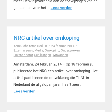
meer. Denk bijvoorbeeld aan de toewijzingen van de
gastlanden voor het …
Lees verder
NRC artikel over omkoping
Anne Scheltema Beduin
24 februari 2014
Extern nieuws
,
Media
,
Omkoping
,
Onderzoeken
,
Private sector
,
Schikkingen
,
Witwassen
Amsterdam, 24 februari 2014 – Op 18 februari j.l.
publiceerde het NRC een artikel over omkoping. Het
artikel past binnen de ontwikkeling die TI-NL in
Nederland de afgelopen jaren heeft zien …
Lees verder