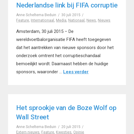
Nederlandse link bij FIFA corruptie
Anne Scheltema Beduin
30 juli 2015
Feature
,
Internationaal
,
Media
,
Nationaal
,
News
,
Nieuws
Amsterdam, 30 juli 2015 – De
wereldvoetbalorganisatie FIFA heeft toegegeven
dat het aantrekken van nieuwe sponsors door het
onderzoek omtrent het corruptieschandaal
bemoeilijkt wordt. Daarnaast hebben de huidige
sponsors, waaronder …
Lees verder
Het sprookje van de Boze Wolf op
Wall Street
Anne Scheltema Beduin
20 juli 2015
Extern nieuws
,
Feature
,
Kwesties
,
Opinie