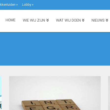
kkenluiden
»
Lobby
»
HOME
WIE WIJ ZIJN
WAT WIJ DOEN
NIEUWS