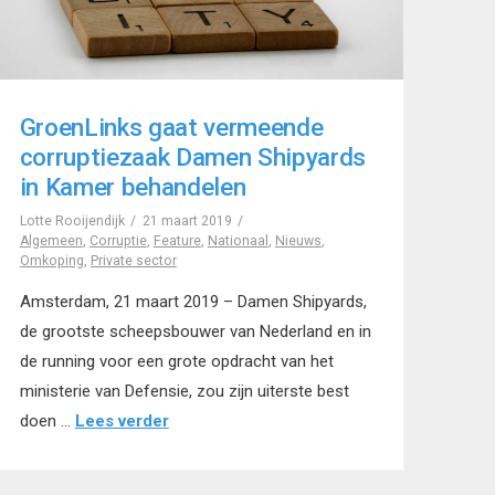
GroenLinks gaat vermeende
corruptiezaak Damen Shipyards
in Kamer behandelen
Lotte Rooijendijk
21 maart 2019
Algemeen
,
Corruptie
,
Feature
,
Nationaal
,
Nieuws
,
Omkoping
,
Private sector
Amsterdam, 21 maart 2019 – Damen Shipyards,
de grootste scheepsbouwer van Nederland en in
de running voor een grote opdracht van het
ministerie van Defensie, zou zijn uiterste best
doen …
Lees verder