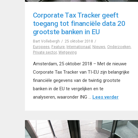
Corporate Tax Tracker geeft
toegang tot financiële data 20
grootste banken in EU
Bart Vollebergh
25 oktober 2018
Europees
,
Feature
,
Internationaal
,
Nieuws
,
Onderzoeken
,
Private sector
,
Wetgeving
Amsterdam, 25 oktober 2018 – Met de nieuwe
Corporate Tax Tracker van TI-EU zijn belangrijke
financiële gegevens van de twintig grootste
banken in de EU te vergelijken en te
analyseren, waaronder ING …
Lees verder