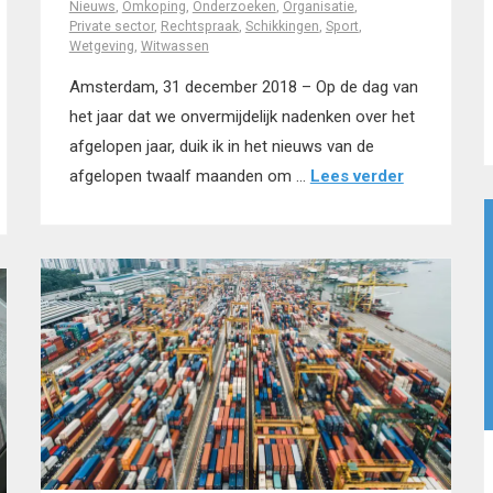
Nieuws
,
Omkoping
,
Onderzoeken
,
Organisatie
,
Private sector
,
Rechtspraak
,
Schikkingen
,
Sport
,
Wetgeving
,
Witwassen
Amsterdam, 31 december 2018 – Op de dag van
het jaar dat we onvermijdelijk nadenken over het
afgelopen jaar, duik ik in het nieuws van de
afgelopen twaalf maanden om …
Lees verder