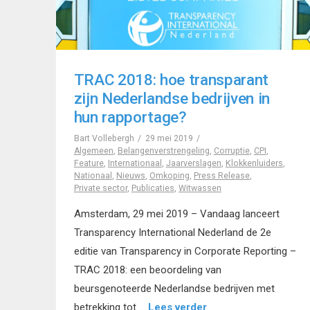
TRAC 2018: hoe transparant
zijn Nederlandse bedrijven in
hun rapportage?
Bart Vollebergh
29 mei 2019
Algemeen
,
Belangenverstrengeling
,
Corruptie
,
CPI
,
Feature
,
Internationaal
,
Jaarverslagen
,
Klokkenluiders
,
Nationaal
,
Nieuws
,
Omkoping
,
Press Release
,
Private sector
,
Publicaties
,
Witwassen
Amsterdam, 29 mei 2019 – Vandaag lanceert
Transparency International Nederland de 2e
editie van Transparency in Corporate Reporting –
TRAC 2018: een beoordeling van
beursgenoteerde Nederlandse bedrijven met
betrekking tot …
Lees verder