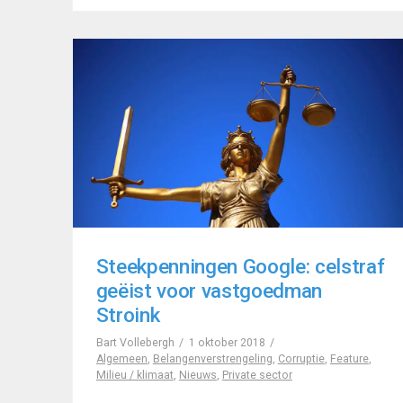
Steekpenningen Google: celstraf
geëist voor vastgoedman
Stroink
Bart Vollebergh
1 oktober 2018
Algemeen
,
Belangenverstrengeling
,
Corruptie
,
Feature
,
Milieu / klimaat
,
Nieuws
,
Private sector