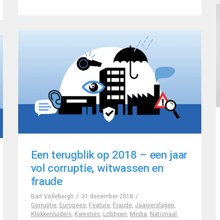
Een terugblik op 2018 – een jaar
vol corruptie, witwassen en
fraude
Bart Vollebergh
31 december 2018
Corruptie
,
Europees
,
Feature
,
Fraude
,
Jaarverslagen
,
Klokkenluiders
,
Kwesties
,
Lobbyen
,
Media
,
Nationaal
,