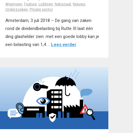
Algemeen
,
Feature
,
Lobbyen
,
Nationaal
,
Nieuws
,
Onderzoeken
,
Private sector
Amsterdam, 3 juli 2018 – De gang van zaken
rond de dividendbelasting bij Rutte III laat één
ding glashelder zien: met een goede lobby kan je
een belasting van 1,4 …
Lees verder