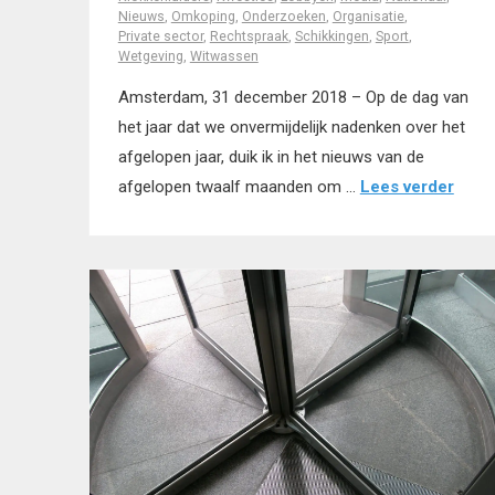
Nieuws
,
Omkoping
,
Onderzoeken
,
Organisatie
,
Private sector
,
Rechtspraak
,
Schikkingen
,
Sport
,
Wetgeving
,
Witwassen
Amsterdam, 31 december 2018 – Op de dag van
het jaar dat we onvermijdelijk nadenken over het
afgelopen jaar, duik ik in het nieuws van de
afgelopen twaalf maanden om …
Lees verder