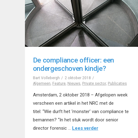
De compliance officer: een
ondergeschoven kindje?
Bart Vollebergh
2 oktober 2018
Algemeen
,
Feature
,
Nieuws
,
Private sector
,
Publicaties
Amsterdam, 2 oktober 2018 – Afgelopen week
verscheen een artikel in het NRC met de
titel: “Wie durft het ‘monster’ van compliance te
bemannen? “In het stuk wordt door senior
director forensic …
Lees verder