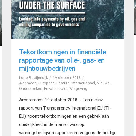
Tekortkomingen in financiële
rapportage van olie-, gas- en
mijnbouwbedrijven
Lotte Rooijendijk
19 oktober 2018
Algemeen
,
Europees
,
Feature
,
Internationaal
,
Nieuws
,
Onderzoeken
,
Private sector
,
Wetgeving
Amsterdam, 19 oktober 2018 – Een nieuw
rapport van Transparency International EU (TI-
EU), toont tekortkomingen en een gebrek aan
duidelijkheid in de manier waarop
winningsbedrijven rapporteren volgens de huidige