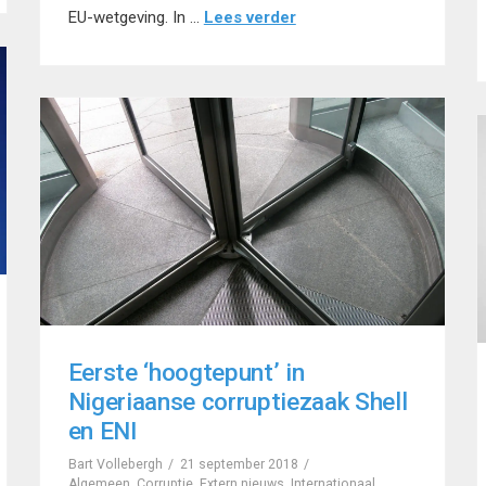
EU-wetgeving. In …
Lees verder
Eerste ‘hoogtepunt’ in
Nigeriaanse corruptiezaak Shell
en ENI
Bart Vollebergh
21 september 2018
Algemeen
,
Corruptie
,
Extern nieuws
,
Internationaal
,