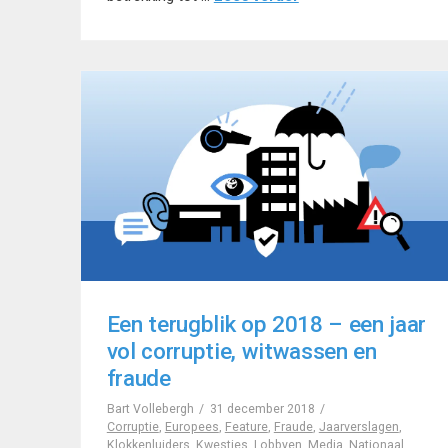
Een terugblik op 2018 – een jaar
vol corruptie, witwassen en
fraude
Bart Vollebergh
31 december 2018
Corruptie
,
Europees
,
Feature
,
Fraude
,
Jaarverslagen
,
Klokkenluiders
,
Kwesties
,
Lobbyen
,
Media
,
Nationaal
,