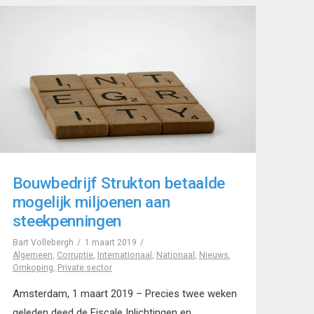
Bouwbedrijf Strukton betaalde
mogelijk miljoenen aan
steekpenningen
Bart Vollebergh
1 maart 2019
Algemeen
,
Corruptie
,
Internationaal
,
Nationaal
,
Nieuws
,
Omkoping
,
Private sector
Amsterdam, 1 maart 2019 – Precies twee weken
geleden deed de Fiscale Inlichtingen en