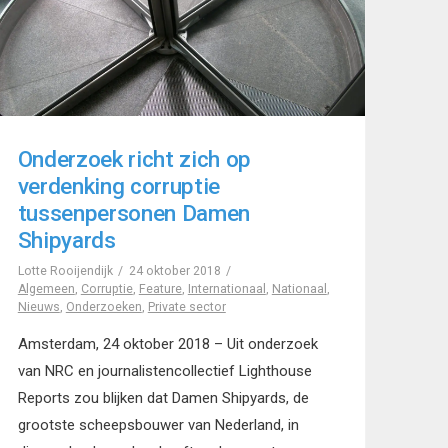
Onderzoek richt zich op
verdenking corruptie
tussenpersonen Damen
Shipyards
Lotte Rooijendijk
24 oktober 2018
Algemeen
,
Corruptie
,
Feature
,
Internationaal
,
Nationaal
,
Nieuws
,
Onderzoeken
,
Private sector
Amsterdam, 24 oktober 2018 – Uit onderzoek
van NRC en journalistencollectief Lighthouse
Reports zou blijken dat Damen Shipyards, de
grootste scheepsbouwer van Nederland, in